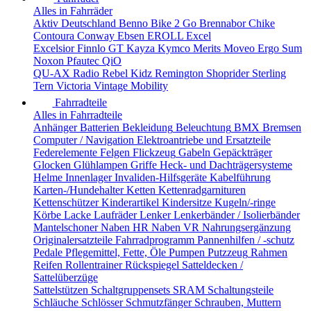
Alles in Fahrräder
Aktiv Deutschland
Benno
Bike 2 Go
Brennabor
Chike
Contoura
Conway
Ebsen
EROLL
Excel
Excelsior
Finnlo
GT
Kayza
Kymco
Merits
Moveo Ergo Sum
Noxon
Pfautec
QiO
QU-AX
Radio
Rebel Kidz
Remington
Shoprider
Sterling
Tern
Victoria
Vintage Mobility
Fahrradteile
Alles in Fahrradteile
Anhänger
Batterien
Bekleidung
Beleuchtung
BMX
Bremsen
Computer / Navigation
Elektroantriebe und Ersatzteile
Federelemente
Felgen
Flickzeug
Gabeln
Gepäckträger
Glocken
Glühlampen
Griffe
Heck- und Dachträgersysteme
Helme
Innenlager
Invaliden-Hilfsgeräte
Kabelführung
Karten-/Hundehalter
Ketten
Kettenradgarnituren
Kettenschützer
Kinderartikel
Kindersitze
Kugeln/-ringe
Körbe
Lacke
Laufräder
Lenker
Lenkerbänder / Isolierbänder
Mantelschoner
Naben HR
Naben VR
Nahrungsergänzung
Originalersatzteile Fahrradprogramm
Pannenhilfen / -schutz
Pedale
Pflegemittel, Fette, Öle
Pumpen
Putzzeug
Rahmen
Reifen
Rollentrainer
Rückspiegel
Satteldecken /
Sattelüberzüge
Sattelstützen
Schaltgruppensets SRAM
Schaltungsteile
Schläuche
Schlösser
Schmutzfänger
Schrauben, Muttern