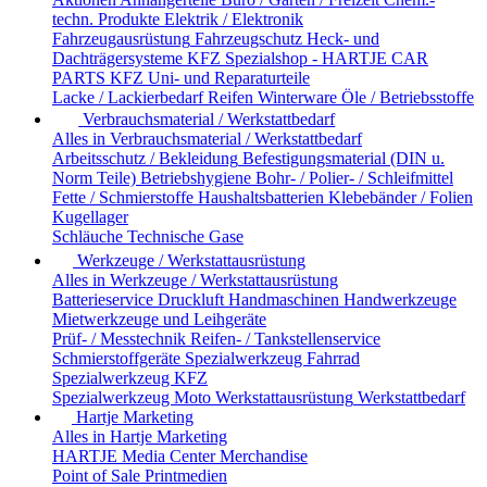
techn. Produkte
Elektrik / Elektronik
Fahrzeugausrüstung
Fahrzeugschutz
Heck- und
Dachträgersysteme
KFZ Spezialshop - HARTJE CAR
PARTS
KFZ Uni- und Reparaturteile
Lacke / Lackierbedarf
Reifen
Winterware
Öle / Betriebsstoffe
Verbrauchsmaterial / Werkstattbedarf
Alles in Verbrauchsmaterial / Werkstattbedarf
Arbeitsschutz / Bekleidung
Befestigungsmaterial (DIN u.
Norm Teile)
Betriebshygiene
Bohr- / Polier- / Schleifmittel
Fette / Schmierstoffe
Haushaltsbatterien
Klebebänder / Folien
Kugellager
Schläuche
Technische Gase
Werkzeuge / Werkstattausrüstung
Alles in Werkzeuge / Werkstattausrüstung
Batterieservice
Druckluft
Handmaschinen
Handwerkzeuge
Mietwerkzeuge und Leihgeräte
Prüf- / Messtechnik
Reifen- / Tankstellenservice
Schmierstoffgeräte
Spezialwerkzeug Fahrrad
Spezialwerkzeug KFZ
Spezialwerkzeug Moto
Werkstattausrüstung
Werkstattbedarf
Hartje Marketing
Alles in Hartje Marketing
HARTJE Media Center
Merchandise
Point of Sale
Printmedien