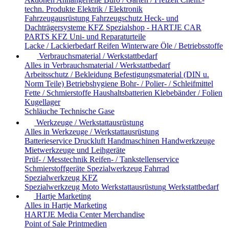
techn. Produkte
Elektrik / Elektronik
Fahrzeugausrüstung
Fahrzeugschutz
Heck- und
Dachträgersysteme
KFZ Spezialshop - HARTJE CAR
PARTS
KFZ Uni- und Reparaturteile
Lacke / Lackierbedarf
Reifen
Winterware
Öle / Betriebsstoffe
Verbrauchsmaterial / Werkstattbedarf
Alles in Verbrauchsmaterial / Werkstattbedarf
Arbeitsschutz / Bekleidung
Befestigungsmaterial (DIN u.
Norm Teile)
Betriebshygiene
Bohr- / Polier- / Schleifmittel
Fette / Schmierstoffe
Haushaltsbatterien
Klebebänder / Folien
Kugellager
Schläuche
Technische Gase
Werkzeuge / Werkstattausrüstung
Alles in Werkzeuge / Werkstattausrüstung
Batterieservice
Druckluft
Handmaschinen
Handwerkzeuge
Mietwerkzeuge und Leihgeräte
Prüf- / Messtechnik
Reifen- / Tankstellenservice
Schmierstoffgeräte
Spezialwerkzeug Fahrrad
Spezialwerkzeug KFZ
Spezialwerkzeug Moto
Werkstattausrüstung
Werkstattbedarf
Hartje Marketing
Alles in Hartje Marketing
HARTJE Media Center
Merchandise
Point of Sale
Printmedien