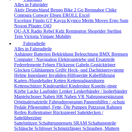
Alles in Fahrräder
Aktiv Deutschland
Benno
Bike 2 Go
Brennabor
Chike
Contoura
Conway
Ebsen
EROLL
Excel
Excelsior
Finnlo
GT
Kayza
Kymco
Merits
Moveo Ergo Sum
Noxon
Pfautec
QiO
QU-AX
Radio
Rebel Kidz
Remington
Shoprider
Sterling
Tern
Victoria
Vintage Mobility
Fahrradteile
Alles in Fahrradteile
Anhänger
Batterien
Bekleidung
Beleuchtung
BMX
Bremsen
Computer / Navigation
Elektroantriebe und Ersatzteile
Federelemente
Felgen
Flickzeug
Gabeln
Gepäckträger
Glocken
Glühlampen
Griffe
Heck- und Dachträgersysteme
Helme
Innenlager
Invaliden-Hilfsgeräte
Kabelführung
Karten-/Hundehalter
Ketten
Kettenradgarnituren
Kettenschützer
Kinderartikel
Kindersitze
Kugeln/-ringe
Körbe
Lacke
Laufräder
Lenker
Lenkerbänder / Isolierbänder
Mantelschoner
Naben HR
Naben VR
Nahrungsergänzung
Originalersatzteile Fahrradprogramm
Pannenhilfen / -schutz
Pedale
Pflegemittel, Fette, Öle
Pumpen
Putzzeug
Rahmen
Reifen
Rollentrainer
Rückspiegel
Satteldecken /
Sattelüberzüge
Sattelstützen
Schaltgruppensets SRAM
Schaltungsteile
Schläuche
Schlösser
Schmutzfänger
Schrauben, Muttern