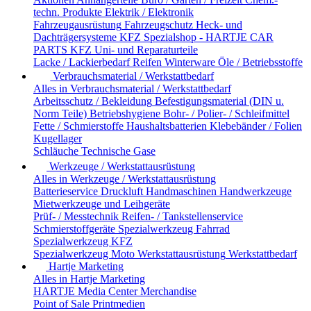
techn. Produkte
Elektrik / Elektronik
Fahrzeugausrüstung
Fahrzeugschutz
Heck- und
Dachträgersysteme
KFZ Spezialshop - HARTJE CAR
PARTS
KFZ Uni- und Reparaturteile
Lacke / Lackierbedarf
Reifen
Winterware
Öle / Betriebsstoffe
Verbrauchsmaterial / Werkstattbedarf
Alles in Verbrauchsmaterial / Werkstattbedarf
Arbeitsschutz / Bekleidung
Befestigungsmaterial (DIN u.
Norm Teile)
Betriebshygiene
Bohr- / Polier- / Schleifmittel
Fette / Schmierstoffe
Haushaltsbatterien
Klebebänder / Folien
Kugellager
Schläuche
Technische Gase
Werkzeuge / Werkstattausrüstung
Alles in Werkzeuge / Werkstattausrüstung
Batterieservice
Druckluft
Handmaschinen
Handwerkzeuge
Mietwerkzeuge und Leihgeräte
Prüf- / Messtechnik
Reifen- / Tankstellenservice
Schmierstoffgeräte
Spezialwerkzeug Fahrrad
Spezialwerkzeug KFZ
Spezialwerkzeug Moto
Werkstattausrüstung
Werkstattbedarf
Hartje Marketing
Alles in Hartje Marketing
HARTJE Media Center
Merchandise
Point of Sale
Printmedien