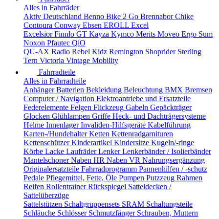
Alles in Fahrräder
Aktiv Deutschland
Benno
Bike 2 Go
Brennabor
Chike
Contoura
Conway
Ebsen
EROLL
Excel
Excelsior
Finnlo
GT
Kayza
Kymco
Merits
Moveo Ergo Sum
Noxon
Pfautec
QiO
QU-AX
Radio
Rebel Kidz
Remington
Shoprider
Sterling
Tern
Victoria
Vintage Mobility
Fahrradteile
Alles in Fahrradteile
Anhänger
Batterien
Bekleidung
Beleuchtung
BMX
Bremsen
Computer / Navigation
Elektroantriebe und Ersatzteile
Federelemente
Felgen
Flickzeug
Gabeln
Gepäckträger
Glocken
Glühlampen
Griffe
Heck- und Dachträgersysteme
Helme
Innenlager
Invaliden-Hilfsgeräte
Kabelführung
Karten-/Hundehalter
Ketten
Kettenradgarnituren
Kettenschützer
Kinderartikel
Kindersitze
Kugeln/-ringe
Körbe
Lacke
Laufräder
Lenker
Lenkerbänder / Isolierbänder
Mantelschoner
Naben HR
Naben VR
Nahrungsergänzung
Originalersatzteile Fahrradprogramm
Pannenhilfen / -schutz
Pedale
Pflegemittel, Fette, Öle
Pumpen
Putzzeug
Rahmen
Reifen
Rollentrainer
Rückspiegel
Satteldecken /
Sattelüberzüge
Sattelstützen
Schaltgruppensets SRAM
Schaltungsteile
Schläuche
Schlösser
Schmutzfänger
Schrauben, Muttern