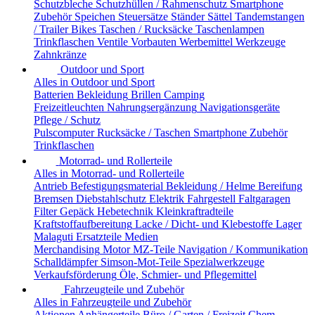
Schutzbleche
Schutzhüllen / Rahmenschutz
Smartphone
Zubehör
Speichen
Steuersätze
Ständer
Sättel
Tandemstangen
/ Trailer Bikes
Taschen / Rucksäcke
Taschenlampen
Trinkflaschen
Ventile
Vorbauten
Werbemittel
Werkzeuge
Zahnkränze
Outdoor und Sport
Alles in Outdoor und Sport
Batterien
Bekleidung
Brillen
Camping
Freizeitleuchten
Nahrungsergänzung
Navigationsgeräte
Pflege / Schutz
Pulscomputer
Rucksäcke / Taschen
Smartphone Zubehör
Trinkflaschen
Motorrad- und Rollerteile
Alles in Motorrad- und Rollerteile
Antrieb
Befestigungsmaterial
Bekleidung / Helme
Bereifung
Bremsen
Diebstahlschutz
Elektrik
Fahrgestell
Faltgaragen
Filter
Gepäck
Hebetechnik
Kleinkraftradteile
Kraftstoffaufbereitung
Lacke / Dicht- und Klebestoffe
Lager
Malaguti Ersatzteile
Medien
Merchandising
Motor
MZ-Teile
Navigation / Kommunikation
Schalldämpfer
Simson-Mot-Teile
Spezialwerkzeuge
Verkaufsförderung
Öle, Schmier- und Pflegemittel
Fahrzeugteile und Zubehör
Alles in Fahrzeugteile und Zubehör
Aktionen
Anhängerteile
Büro / Garten / Freizeit
Chem.-