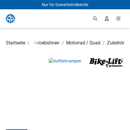
Nur für Gewerbetreibende
Zum Hauptinhalt springen
Hebetechnik
Startseite
|
/
Hebebühnen
/
Motorrad / Quad
/
Zubehör
Bildergalerie überspringen