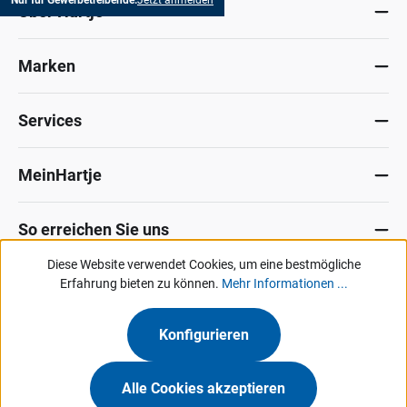
Nur für Gewerbetreibende.
Jetzt anmelden
Über Hartje
Marken
Services
MeinHartje
So erreichen Sie uns
Diese Website verwendet Cookies, um eine bestmögliche
Datenschutz
Erfahrung bieten zu können.
Impressum
Allg. Verkaufsbedingungen
Mehr Informationen ...
Kontakt
Hinweisgeber-Portal
Konfigurieren
Unsere Angebote & Services richten sich ausschließlich an Industrie, Handel,
Gewerbe und vergleichbare Institutionen.
Alle Cookies akzeptieren
Hermann Hartje KG • Deichstraße 120-122 • 27318 Hoya