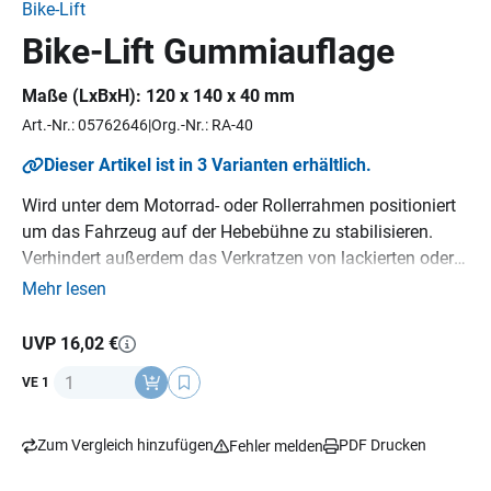
Bike-Lift
Bike-Lift Gummiauflage
Maße (LxBxH): 120 x 140 x 40 mm
Art.-Nr.: 05762646
Org.-Nr.: RA-40
Dieser Artikel ist in 3 Varianten erhältlich.
Wird unter dem Motorrad- oder Rollerrahmen positioniert
um das Fahrzeug auf der Hebebühne zu stabilisieren.
Verhindert außerdem das Verkratzen von lackierten oder
verchromten Oberflächen.
Mehr lesen
UVP 16,02 €
Anzahl
VE 1
Zum Vergleich hinzufügen
PDF Drucken
Fehler melden