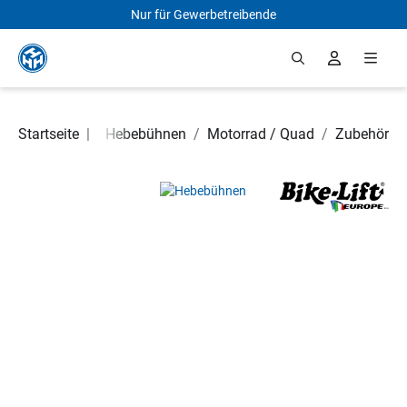
Nur für Gewerbetreibende
Zum Hauptinhalt springen
Hebetechnik
Startseite
|
/
Hebebühnen
/
Motorrad / Quad
/
Zubehör
Bildergalerie überspringen