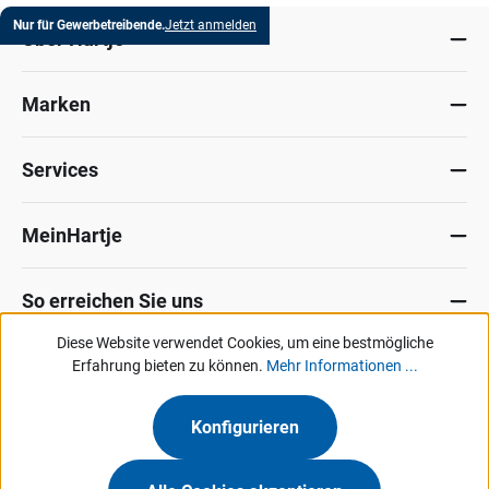
Nur für Gewerbetreibende.
Jetzt anmelden
Über Hartje
Marken
Services
MeinHartje
So erreichen Sie uns
Diese Website verwendet Cookies, um eine bestmögliche
Datenschutz
Erfahrung bieten zu können.
Impressum
Allg. Verkaufsbedingungen
Mehr Informationen ...
Kontakt
Hinweisgeber-Portal
Konfigurieren
Unsere Angebote & Services richten sich ausschließlich an Industrie, Handel,
Gewerbe und vergleichbare Institutionen.