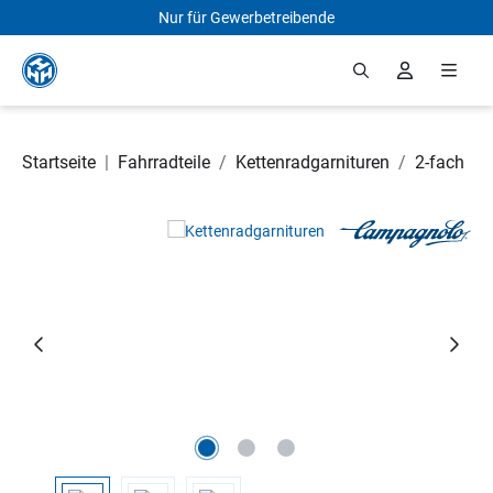
Nur für Gewerbetreibende
Zum Hauptinhalt springen
Startseite
|
Fahrradteile
/
Kettenradgarnituren
/
2-fach
Bildergalerie überspringen