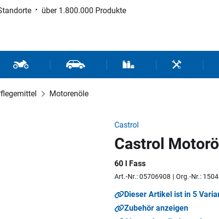
Standorte
über 1.800.000 Produkte
d Sport
Motorrad- und Rollerteile
Fahrzeugteile und Zubehör
Verbrauchsmaterial / Werk
Werkzeuge / 
flegemittel
Motorenöle
Castrol
Castrol Motorö
60 l Fass
Art.-Nr.: 05706908
Org.-Nr.: 150
Dieser Artikel ist in 5 Varia
Zubehör anzeigen