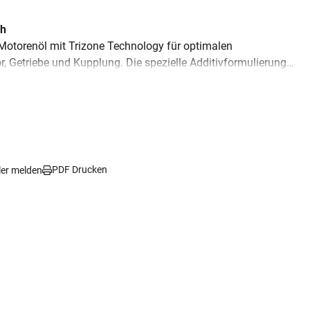
ch
otorenöl mit Trizone Technology für optimalen
, Getriebe und Kupplung. Die spezielle Additivformulierung
ximaler Leistung. Reduziert die inneren Reibungsverluste.
n:
API SN, JASO MA-2
.
Grand Prix
PDF Drucken
ler melden