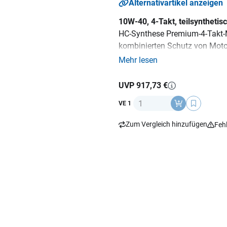
Alternativartikel anzeigen
10W-40, 4-Takt, teilsynthetis
HC-Synthese Premium-4-Takt-M
kombinierten Schutz von Motor
bietet optimalen Schutz bei ma
Mehr lesen
Spezifikationen und Freigabe
Ersetzt Power1 GPS, Power1 
UVP 917,73 €
Anzahl
VE 1
Zum Vergleich hinzufügen
Feh