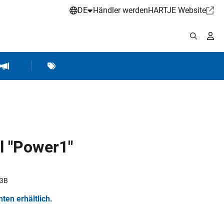
DE
Händler werden
HARTJE Website
stattbedarf
Werkstattausrüstung
Marken
Hartje Marketing
l "Power1"
43B
nten erhältlich.