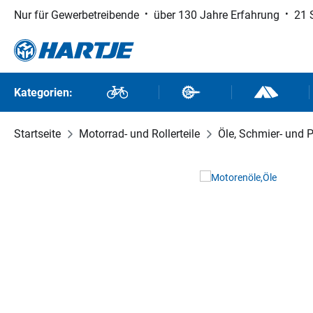
Nur für Gewerbetreibende
über 130 Jahre Erfahrung
21 
 Hauptinhalt springen
Zur Suche springen
Zur Hauptnavigation springen
Kategorien:
Fahrräder
Fahrradteile
Outdoor un
Startseite
Motorrad- und Rollerteile
Öle, Schmier- und P
Bildergalerie überspringen