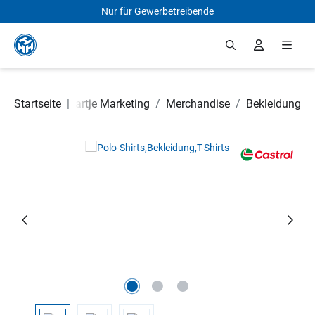
Nur für Gewerbetreibende
Zum Hauptinhalt springen
Startseite
|
Hartje Marketing
/
Merchandise
/
Bekleidung
Bildergalerie überspringen