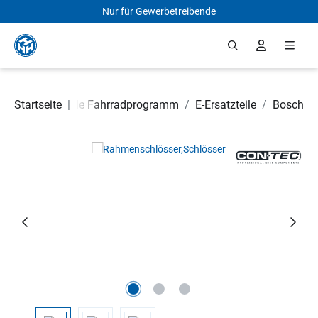
Nur für Gewerbetreibende
Zum Hauptinhalt springen
riginalersatzteile Fahrradprogramm
Startseite
|
/
E-Ersatzteile
/
Bosch
Bildergalerie überspringen