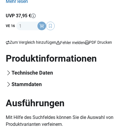
gehärtetem Spezial-Stahl gibt keinen Schwachpunkt
Mehr lesen
gegen Säge-, Schneid- oder Schlagattacken. X2-Power
Schließzylinder: zweifache Bolzenverriegelung erhöht die
UVP 37,95 €
Ausrissfestigkeit, indem der Bolzen von beiden Seiten
Anzahl
VE 16
verriegelt wird. Korrossionsschutz, Schlüsselservice,
Sicherheitsstufe: 10
Zum Vergleich hinzufügen
PDF Drucken
Fehler melden
Produktinformationen
Technische Daten
Stammdaten
Ausführungen
Mit Hilfe des Suchfeldes können Sie die Auswahl von
Produktvarianten verfeinern.