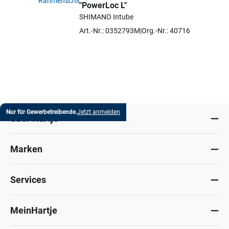
"PowerLoc L"
Artikel auswählen
SHIMANO Intube
Art.-Nr.: 0352793M
Org.-Nr.: 40716
Nur für Gewerbetreibende.
Jetzt anmelden
Über Hartje
Marken
Services
MeinHartje