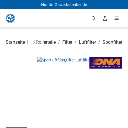
Nur für Gewerbetreibende
Zum Hauptinhalt springen
Startseite
Motorrad- und Rollerteile
|
/
Filter
/
Luftfilter
/
Sportfilter
Bildergalerie überspringen