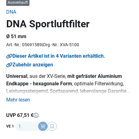
Ausverkauft
DNA
DNA Sportluftfilter
Ø 51 mm
Art.-Nr.: 05691589
Org.-Nr.: XVA-5100
Dieser Artikel ist in 4 Varianten erhältlich.
Zubehör anzeigen
Universal
, aus der XV-Serie,
mit gefräster Aluminium
Endkappe - hexagonale Form
, optimale Filterwirkung,
Leistungssteigernd, Spritsparend, lebenslange Garantie
Die Pflege bzw. Reinigung der Filter ist dank des DNA-
Mehr lesen
Servicesatzes kinderleicht.
Anschluss: 86 mm lang, 101 x
81 mm
UVP 67,51 €
Nicht StVZO zugelassen!
Anzahl
VE 1