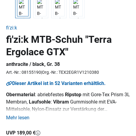
fi'zi:k
fi'zi:k MTB-Schuh "Terra
Ergolace GTX"
anthracite / black, Gr. 38
Art.-Nr.: 08155190
Org.-Nr.: TEX2EGR1V1210380
Dieser Artikel ist in 52 Varianten erhältlich.
Obermaterial
: abriebfestes
Ripstop
mit Gore-Tex Prism 3L
Membran,
Laufsohle
:
Vibram
Gummisohle mit EVA-
Mittelsohle, Nylon-Einsatz zur Verstärkung der
Pedalplatte, Stiffness Index: 3,
Innensohle
: fizik Cycling
Mehr lesen
Insole,
Verschluss:
ergonomischer Ergolace -
Schnürverschluss
UVP 189,00 €