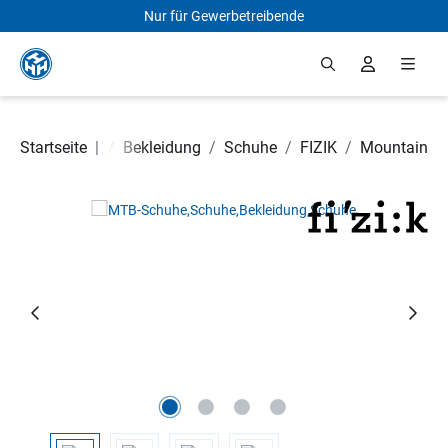
Nur für Gewerbetreibende
Zum Hauptinhalt springen
Fahrradteile
Startseite
|
/
Bekleidung
/
Schuhe
/
FIZIK
/
Mountain
Bildergalerie überspringen