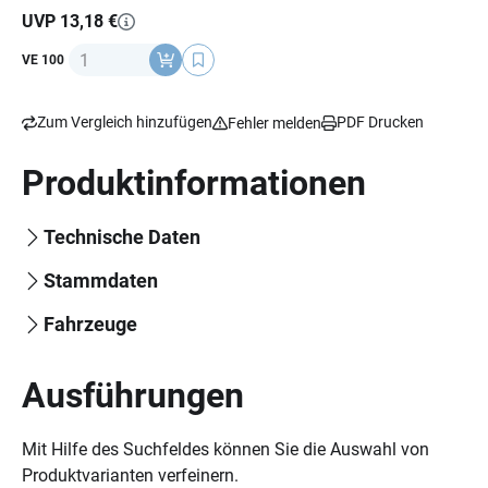
waschbar und wiederverwendbar.
UVP 13,18 €
Anzahl
VE 100
Hiflofiltro Oel- und Luftfilter in TÜV geprüfter Qualität. Für
die Fertigung werden nur hochwertige Materialien
verwendet.
Zum Vergleich hinzufügen
PDF Drucken
Fehler melden
Pflegehinweis:
Filter mit einem speziellen
Produktinformationen
Luftfilterreiniger gründlich auswaschen und gut trocknen
lassen. Filter nur ausdrücken und keinesfalls auswringen!
Technische Daten
Trockenen Luftfilter dann mit Filteröl einölen.
Stammdaten
Fahrzeuge
Ausführungen
Mit Hilfe des Suchfeldes können Sie die Auswahl von
Produktvarianten verfeinern.