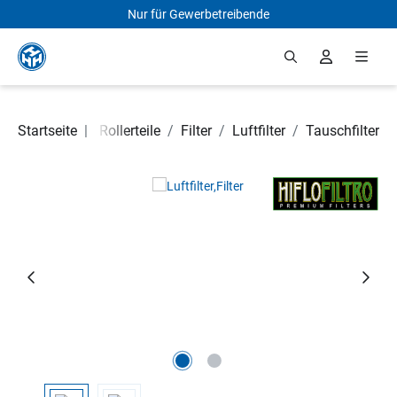
Nur für Gewerbetreibende
Zum Hauptinhalt springen
Motorrad- und Rollerteile
Startseite
|
/
Filter
/
Luftfilter
/
Tauschfilter
Bildergalerie überspringen