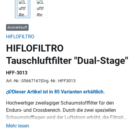
Ausverkauft
HIFLOFILTRO
HIFLOFILTRO
Tauschluftfilter "Dual-Stage"
HFF-3013
Art.-Nr.: 05667167
Org.-Nr.: HFF3013
Dieser Artikel ist in 85 Varianten erhältlich.
Hochwertiger zweilagiger Schaumstofffilter für den
Enduro- und Crossbereich. Durch die zwei speziellen
Schaumstofflagen wird der Luftstrom erhöht, die Filtration
maximiert und somit die Leistung verbessert. Perfekt für
Mehr lesen
den Einsatz in Wettbewerbsfahrzeugen geeignet,