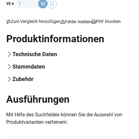
Anzahl
VE 6
ermöglichen und die auch bis zu 1,5 mm (1/16 Zoll)
gedehnt werden können, um für Zwischengrößen
angepasst zu werden. Sie sind in rundem, konischem
Zum Vergleich hinzufügen
PDF Drucken
Fehler melden
(Kegel) und ovalem Design für viel Anforderungen
erhältlich.
Produktinformationen
Technische Daten
Stammdaten
Zubehör
Ausführungen
Mit Hilfe des Suchfeldes können Sie die Auswahl von
Produktvarianten verfeinern.