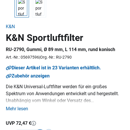
K&N
K&N Sportluftfilter
RU-2790
, Gummi, Ø 89 mm, L 114 mm, rund konisch
Art.-Nr.: 05697596
Org.-Nr.: RU-2790
Dieser Artikel ist in 23 Varianten erhältlich.
Zubehör anzeigen
Die K&N Universal-Luftfilter werden für ein großes
Spektrum von Anwendungen entwickelt und hergestellt.
Unabhängig vom Winkel oder Versatz des
Luftansaugsystems gibt es einen K&N Universal-Luftfilter
Mehr lesen
für jedes Gerät. Alle Filter werden mit ultrastarken,
biegsamen, geformten Gummiflanschen versehen, die
UVP 72,47 €
Schwingungen absorbieren und eine sichere Befestigung