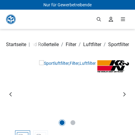
Nur für Gewerbetreibende
Zum Hauptinhalt springen
Startseite
Motorrad- und Rollerteile
|
/
Filter
/
Luftfilter
/
Sportfilter
Bildergalerie überspringen