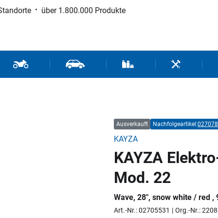
Standorte
über 1.800.000 Produkte
d Sport
Motorrad- und Rollerteile
Fahrzeugteile und Zubehör
Verbrauchsmaterial / Werk
Werkzeuge / 
Ausverkauft
Nachfolgeartikel:
027078
KAYZA
KAYZA Elektro-
Mod. 22
Wave, 28", snow white / red 
Art.-Nr.: 02705531
Org.-Nr.: 220