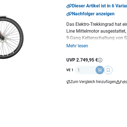
Dieser Artikel ist in 6 Varia
Nachfolger anzeigen
Das Elektro-Trekkingrad hat 
Line Mittelmotor ausgestattet,
9-Gang Kettenschaltung von S
Antrieb erfolgt über eine Ket
Mehr lesen
hydraulischen Scheibenbremse
beträgt 28". Die Akkukapazitä
UVP 2.749,95 €
130 kg.
Anzahl
VE 1
Zum Vergleich hinzufügen
Feh