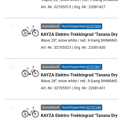
Art.-Nr.: 02705515
Org.-Nr.: 22081427
Ausverkauft
Nachfolgeartikel:
02707859
KAYZA Elektro-Trekkingrad "Tanana Dry
Artikel auswählen
Wave, 28", snow white / red , 9-Gang SHIMANO "
Art.-Nr.: 02705523
Org.-Nr.: 22081430
Ausverkauft
Nachfolgeartikel:
02707867
KAYZA Elektro-Trekkingrad "Tanana Dry
Artikel auswählen
Wave, 28", snow white / red , 9-Gang SHIMANO "
Art.-Nr.: 02705531
Org.-Nr.: 22081431
Ausverkauft
Nachfolgeartikel:
02707248
KAYZA Elektro-Trekkingrad "Tanana Dry