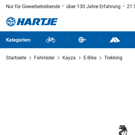
Nur für Gewerbetreibende
über 130 Jahre Erfahrung
21 
 Hauptinhalt springen
Zur Suche springen
Zur Hauptnavigation springen
Kategorien:
Fahrräder
Fahrradteile
Outdoor un
Startseite
Fahrräder
Kayza
E-Bike
Trekking
Bildergalerie überspringen