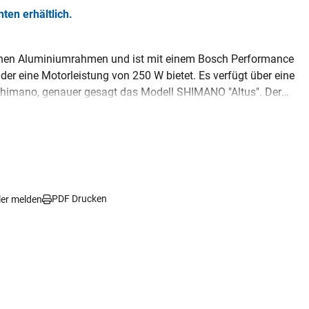
nten erhältlich.
einen Aluminiumrahmen und ist mit einem Bosch Performance
 der eine Motorleistung von 250 W bietet. Es verfügt über eine
himano, genauer gesagt das Modell SHIMANO "Altus". Der
te. Die Federgabel hat einen Gabelfederweg von 63 mm und die
n sorgen für eine präzise Bremsleistung. Die Laufradgröße
t liegt bei 500,0 Wh und das zulässige Systemgewicht beträgt
PDF Drucken
ler melden