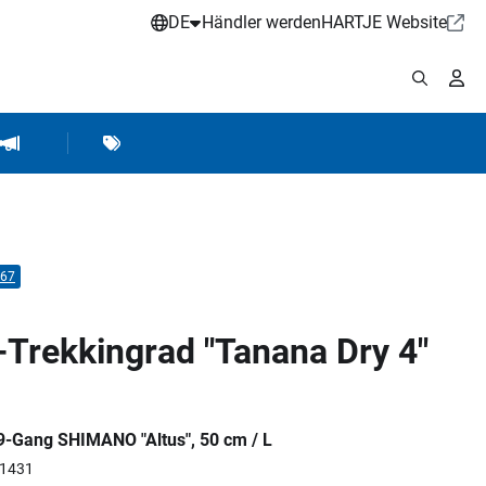
DE
Händler werden
HARTJE Website
stattbedarf
Werkstattausrüstung
Marken
Hartje Marketing
67
Trekkingrad "Tanana Dry 4"
, 9-Gang SHIMANO "Altus", 50 cm / L
81431