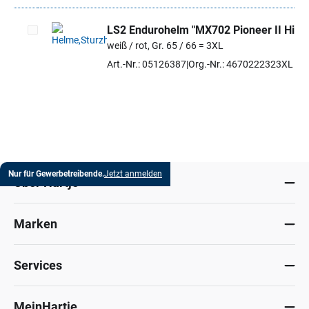
LS2 Endurohelm "MX702 Pioneer II Hill"
weiß / rot, Gr. 65 / 66 = 3XL
Artikel auswählen
Art.-Nr.: 05126387
Org.-Nr.: 4670222323XL
Nur für Gewerbetreibende.
Jetzt anmelden
Über Hartje
Marken
Services
MeinHartje