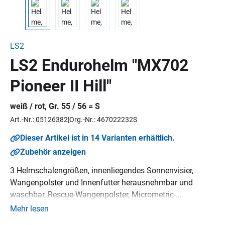
LS2
LS2 Endurohelm "MX702
Pioneer II Hill"
weiß / rot, Gr. 55 / 56 = S
Art.-Nr.: 05126382
Org.-Nr.: 467022232S
Dieser Artikel ist in 14 Varianten erhältlich.
Zubehör anzeigen
3 Helmschalengrößen, innenliegendes Sonnenvisier,
Wangenpolster und Innenfutter herausnehmbar und
waschbar, Rescue-Wangenpolster, Micrometric-
Verschluss, Helmschirm abnehmbar, Vorbereitung für
Mehr lesen
Helmkommunikation, Pinlock 70 MaxVision™ vorbereitet,