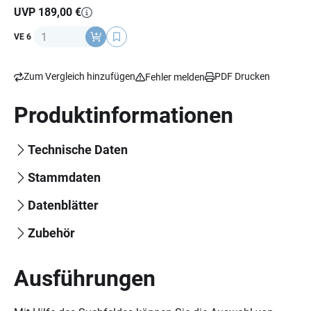
Material: KPA lackiert, Gewicht: 1400 g (+/- 50 g),
ECE 22-
UVP 189,00 €
06
Norm.
Anzahl
VE 6
Zum Vergleich hinzufügen
PDF Drucken
Fehler melden
Produktinformationen
Technische Daten
Stammdaten
Datenblätter
Zubehör
Ausführungen