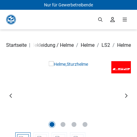
Nur für Gewerbetreibende
Zum Hauptinhalt springen
 Rollerteile
Startseite
/
|
Bekleidung / Helme
/
Helme
/
LS2
/
Helme
Bildergalerie überspringen