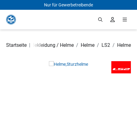
Nur für Gewerbetreibende
Zum Hauptinhalt springen
 Rollerteile
Startseite
/
|
Bekleidung / Helme
/
Helme
/
LS2
/
Helme
Bildergalerie überspringen