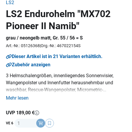
LS2
LS2 Endurohelm "MX702
Pioneer II Namib"
grau / neongelb matt, Gr. 55 / 56 = S
Art.-Nr.: 05126368
Org.-Nr.: 467022154S
Dieser Artikel ist in 21 Varianten erhältlich.
Zubehör anzeigen
3 Helmschalengrößen, innenliegendes Sonnenvisier,
Wangenpolster und Innenfutter herausnehmbar und
waschbar, Rescue-Wangenpolster, Micrometric-
Verschluss, Helmschirm abnehmbar, Vorbereitung für
Mehr lesen
Helmkommunikation, Pinlock 70 MaxVision™ vorbereitet,
Material: KPA lackiert, Gewicht: 1400 g (+/- 50 g),
ECE 22-
UVP 189,00 €
06
Norm.
Anzahl
VE 6