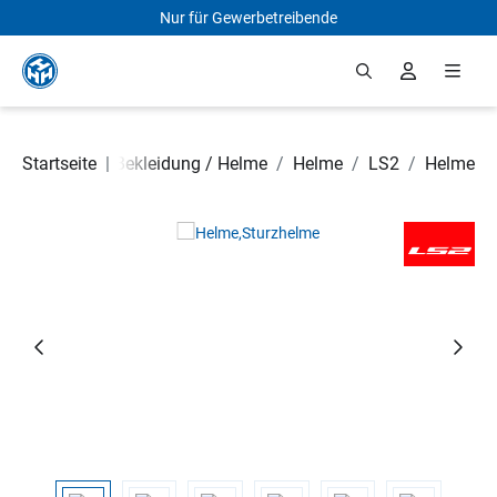
Nur für Gewerbetreibende
Zum Hauptinhalt springen
 Rollerteile
Startseite
/
|
Bekleidung / Helme
/
Helme
/
LS2
/
Helme
Bildergalerie überspringen