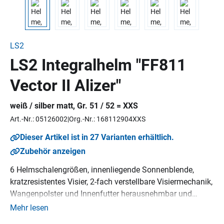
LS2
LS2 Integralhelm "FF811
Vector II Alizer"
weiß / silber matt, Gr. 51 / 52 = XXS
Art.-Nr.: 05126002
Org.-Nr.: 168112904XXS
Dieser Artikel ist in 27 Varianten erhältlich.
Zubehör anzeigen
6 Helmschalengrößen, innenliegende Sonnenblende,
kratzresistentes Visier, 2-fach verstellbare Visiermechanik,
Wangenpolster und Innenfutter herausnehmbar und
waschbar, Rescue-Wangenpolster, Micrometric-
Mehr lesen
Verschluss, vorbereitet für LS2 Intercom, Pinlock 120