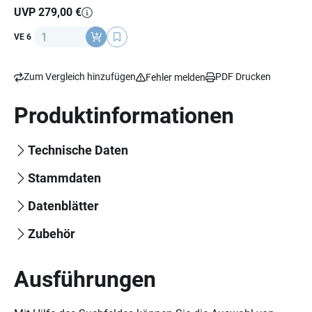
MaxVision™ im Lieferumfang enthalten, Material: HPFC
UVP 279,00 €
lackiert, Gewicht: 1500 g (+/- 50 g),
ECE 22-06
Norm.
Anzahl
VE 6
Zum Vergleich hinzufügen
PDF Drucken
Fehler melden
Produktinformationen
Technische Daten
Stammdaten
Datenblätter
Zubehör
Ausführungen