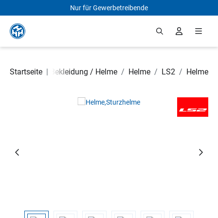
Nur für Gewerbetreibende
Zum Hauptinhalt springen
 Rollerteile
Startseite
/
|
Bekleidung / Helme
/
Helme
/
LS2
/
Helme
Bildergalerie überspringen