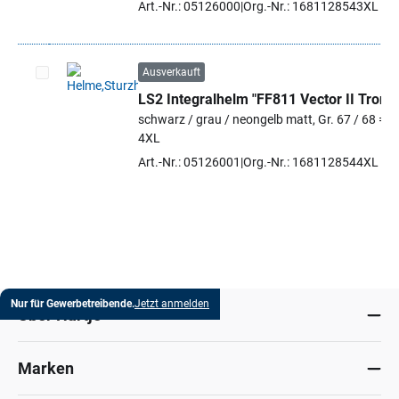
Art.-Nr.: 05126000
Org.-Nr.: 1681128543XL
Ausverkauft
LS2 Integralhelm "FF811 Vector II Tron"
Artikel auswählen
schwarz / grau / neongelb matt, Gr. 67 / 68 =
4XL
Art.-Nr.: 05126001
Org.-Nr.: 1681128544XL
Nur für Gewerbetreibende.
Jetzt anmelden
Über Hartje
Marken