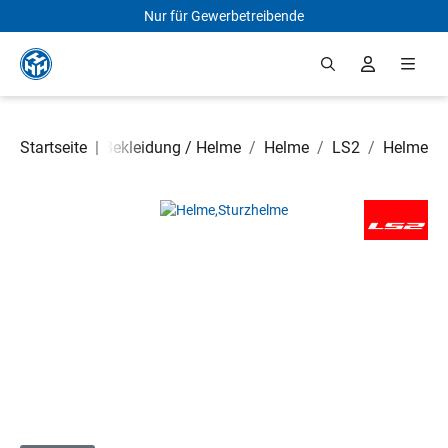
Nur für Gewerbetreibende
Zum Hauptinhalt springen
 Rollerteile
Startseite
/
|
Bekleidung / Helme
/
Helme
/
LS2
/
Helme
Bildergalerie überspringen