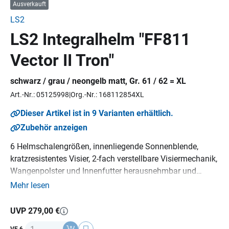
Ausverkauft
LS2
LS2 Integralhelm "FF811
Vector II Tron"
schwarz / grau / neongelb matt, Gr. 61 / 62 = XL
Art.-Nr.: 05125998
Org.-Nr.: 168112854XL
Dieser Artikel ist in 9 Varianten erhältlich.
Zubehör anzeigen
6 Helmschalengrößen, innenliegende Sonnenblende,
kratzresistentes Visier, 2-fach verstellbare Visiermechanik,
Wangenpolster und Innenfutter herausnehmbar und
waschbar, Rescue-Wangenpolster, Micrometric-
Mehr lesen
Verschluss, Pinlock 120 MaxVision™ im Lieferumfang
enthalten, Material: HPFC lackiert, Gewicht: 1500 g (+/-
UVP 279,00 €
50 g),
ECE 22-06
Norm.
Anzahl