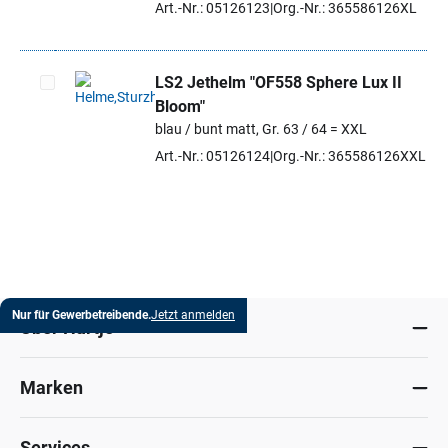
Art.-Nr.: 05126123
Org.-Nr.: 365586126XL
LS2 Jethelm "OF558 Sphere Lux II
Bloom"
Artikel auswählen
blau / bunt matt, Gr. 63 / 64 = XXL
Art.-Nr.: 05126124
Org.-Nr.: 365586126XXL
Nur für Gewerbetreibende.
Jetzt anmelden
Über Hartje
Marken
Services