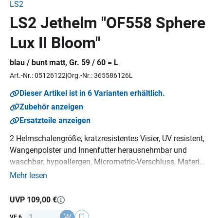
LS2
LS2 Jethelm "OF558 Sphere
Lux II Bloom"
blau / bunt matt, Gr. 59 / 60 = L
Art.-Nr.: 05126122
Org.-Nr.: 365586126L
Dieser Artikel ist in 6 Varianten erhältlich.
Zubehör anzeigen
Ersatzteile anzeigen
2 Helmschalengröße, kratzresistentes Visier, UV resistent,
Wangenpolster und Innenfutter herausnehmbar und
waschbar, hypoallergen, Micrometric-Verschluss, Material:
KPA lackiert, Gewicht: 1000 g (+/- 50 g),
ECE 22-06
Norm.
Mehr lesen
UVP 109,00 €
Anzahl
VE 6