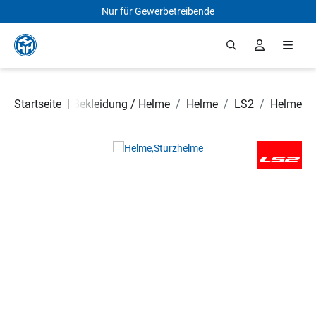
Nur für Gewerbetreibende
Zum Hauptinhalt springen
 Rollerteile
Startseite
/
|
Bekleidung / Helme
/
Helme
/
LS2
/
Helme
Bildergalerie überspringen