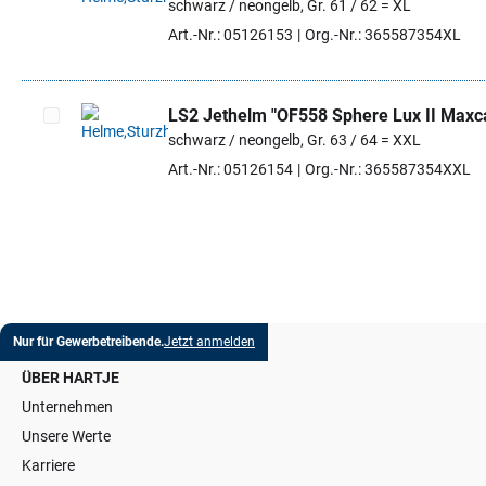
schwarz / neongelb, Gr. 61 / 62 = XL
Artikel auswählen
Art.-Nr.: 05126153
Org.-Nr.: 365587354XL
LS2 Jethelm "OF558 Sphere Lux II Maxc
schwarz / neongelb, Gr. 63 / 64 = XXL
Artikel auswählen
Art.-Nr.: 05126154
Org.-Nr.: 365587354XXL
Nur für Gewerbetreibende.
Jetzt anmelden
ÜBER HARTJE
Unternehmen
Unsere Werte
Karriere