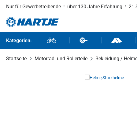
Nur für Gewerbetreibende
über 130 Jahre Erfahrung
21 
 Hauptinhalt springen
Zur Suche springen
Zur Hauptnavigation springen
Kategorien:
Fahrräder
Fahrradteile
Outdoor un
Startseite
Motorrad- und Rollerteile
Bekleidung / Helm
Bildergalerie überspringen