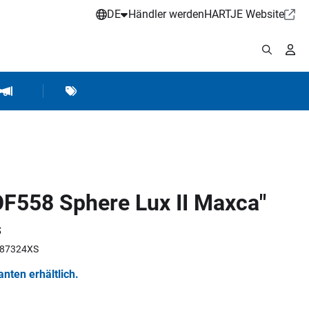
DE
Händler werden
HARTJE Website
stattbedarf
Werkstattausrüstung
Marken
Hartje Marketing
OF558 Sphere Lux II Maxca"
S
5587324XS
ianten erhältlich.