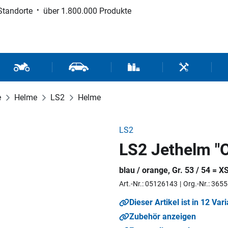
Standorte
über 1.800.000 Produkte
d Sport
Motorrad- und Rollerteile
Fahrzeugteile und Zubehör
Verbrauchsmaterial / Werk
Werkzeuge / 
e
Helme
LS2
Helme
LS2
LS2 Jethelm "
blau / orange, Gr. 53 / 54 = X
Art.-Nr.: 05126143
Org.-Nr.: 36
Dieser Artikel ist in 12 Var
Zubehör anzeigen