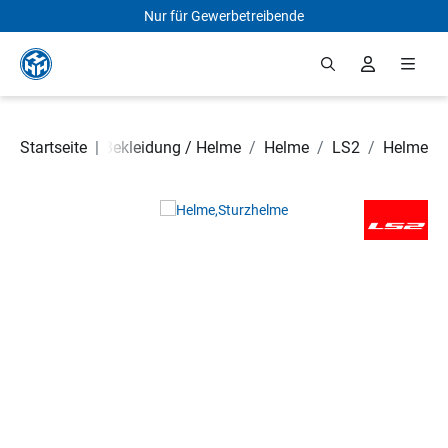
Nur für Gewerbetreibende
Zum Hauptinhalt springen
 Rollerteile
Startseite
/
|
Bekleidung / Helme
/
Helme
/
LS2
/
Helme
Bildergalerie überspringen