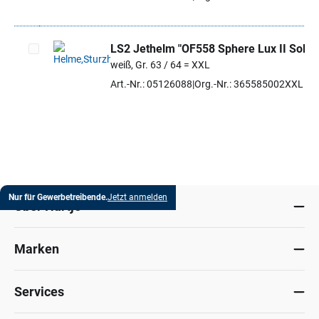
LS2 Jethelm "OF558 Sphere Lux II Solid"
weiß, Gr. 63 / 64 = XXL
Artikel auswählen
Art.-Nr.: 05126088
Org.-Nr.: 365585002XXL
Nur für Gewerbetreibende.
Jetzt anmelden
Über Hartje
Marken
Services