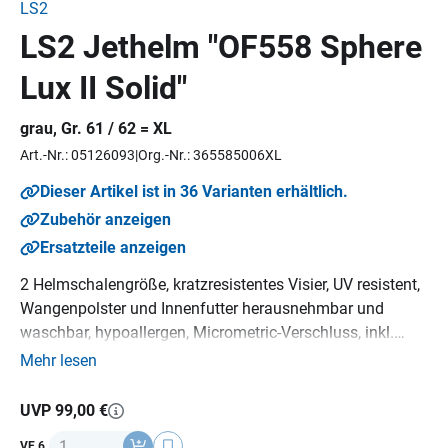
LS2
LS2 Jethelm "OF558 Sphere
Lux II Solid"
grau, Gr. 61 / 62 = XL
Art.-Nr.: 05126093
Org.-Nr.: 365585006XL
Dieser Artikel ist in 36 Varianten erhältlich.
Zubehör anzeigen
Ersatzteile anzeigen
2 Helmschalengröße, kratzresistentes Visier, UV resistent,
Wangenpolster und Innenfutter herausnehmbar und
waschbar, hypoallergen, Micrometric-Verschluss, inkl.
getöntes Zusatzvisier, Material: KPA lackiert, Gewicht:
Mehr lesen
1000 g (+/- 50 g),
ECE 22-06
Norm.
UVP 99,00 €
Anzahl
VE 6