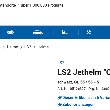
Standorte
über 1.800.000 Produkte
d Sport
Motorrad- und Rollerteile
Fahrzeugteile und Zubehör
Verbrauchsmaterial / Werk
Werkzeuge / 
e
Helme
LS2
Helme
LS2
LS2 Jethelm "
schwarz, Gr. 55 / 56 = S
Art.-Nr.: 05126327
Org.-Nr.: 366
Dieser Artikel ist in 6 Varia
Zubehör anzeigen