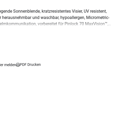
ende Sonnenblende, kratzresistentes Visier, UV resistent,
r herausnehmbar und waschbar, hypoallergen, Micrometric-
Helmkommunikation, vorbereitet für Pinlock 70 MaxVision™,
: 1200 g (+/- 50 g),
ECE 22-06
Norm.
PDF Drucken
ler melden