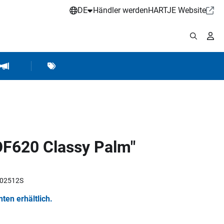
DE
Händler werden
HARTJE Website
stattbedarf
Werkstattausrüstung
Marken
Hartje Marketing
OF620 Classy Palm"
202512S
nten erhältlich.