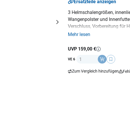
Ersatzteile anzeigen
3 Helmschalengrößen, innenlieg
Wangenpolster und Innenfutte
Verschluss, Vorbereitung für 
Material: KPA lackiert, Gewicht
Mehr lesen
UVP 159,00 €
Anzahl
VE 6
Zum Vergleich hinzufügen
Feh