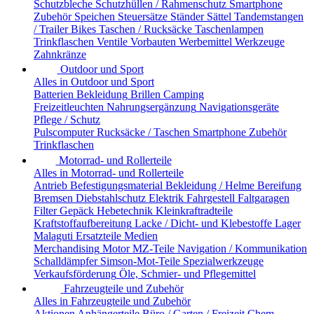
Schutzbleche
Schutzhüllen / Rahmenschutz
Smartphone
Zubehör
Speichen
Steuersätze
Ständer
Sättel
Tandemstangen
/ Trailer Bikes
Taschen / Rucksäcke
Taschenlampen
Trinkflaschen
Ventile
Vorbauten
Werbemittel
Werkzeuge
Zahnkränze
Outdoor und Sport
Alles in Outdoor und Sport
Batterien
Bekleidung
Brillen
Camping
Freizeitleuchten
Nahrungsergänzung
Navigationsgeräte
Pflege / Schutz
Pulscomputer
Rucksäcke / Taschen
Smartphone Zubehör
Trinkflaschen
Motorrad- und Rollerteile
Alles in Motorrad- und Rollerteile
Antrieb
Befestigungsmaterial
Bekleidung / Helme
Bereifung
Bremsen
Diebstahlschutz
Elektrik
Fahrgestell
Faltgaragen
Filter
Gepäck
Hebetechnik
Kleinkraftradteile
Kraftstoffaufbereitung
Lacke / Dicht- und Klebestoffe
Lager
Malaguti Ersatzteile
Medien
Merchandising
Motor
MZ-Teile
Navigation / Kommunikation
Schalldämpfer
Simson-Mot-Teile
Spezialwerkzeuge
Verkaufsförderung
Öle, Schmier- und Pflegemittel
Fahrzeugteile und Zubehör
Alles in Fahrzeugteile und Zubehör
Aktionen
Anhängerteile
Büro / Garten / Freizeit
Chem.-