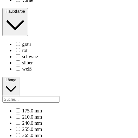
vorne
Hauptfarbe
grau
rot
schwarz
silber
weiß
Länge
175.0 mm
210.0 mm
240.0 mm
255.0 mm
265.0 mm