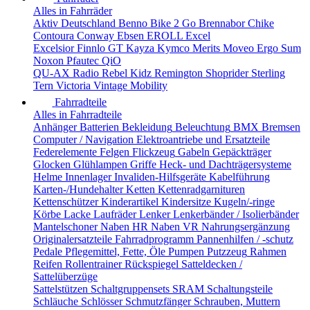
Alles in Fahrräder
Aktiv Deutschland
Benno
Bike 2 Go
Brennabor
Chike
Contoura
Conway
Ebsen
EROLL
Excel
Excelsior
Finnlo
GT
Kayza
Kymco
Merits
Moveo Ergo Sum
Noxon
Pfautec
QiO
QU-AX
Radio
Rebel Kidz
Remington
Shoprider
Sterling
Tern
Victoria
Vintage Mobility
Fahrradteile
Alles in Fahrradteile
Anhänger
Batterien
Bekleidung
Beleuchtung
BMX
Bremsen
Computer / Navigation
Elektroantriebe und Ersatzteile
Federelemente
Felgen
Flickzeug
Gabeln
Gepäckträger
Glocken
Glühlampen
Griffe
Heck- und Dachträgersysteme
Helme
Innenlager
Invaliden-Hilfsgeräte
Kabelführung
Karten-/Hundehalter
Ketten
Kettenradgarnituren
Kettenschützer
Kinderartikel
Kindersitze
Kugeln/-ringe
Körbe
Lacke
Laufräder
Lenker
Lenkerbänder / Isolierbänder
Mantelschoner
Naben HR
Naben VR
Nahrungsergänzung
Originalersatzteile Fahrradprogramm
Pannenhilfen / -schutz
Pedale
Pflegemittel, Fette, Öle
Pumpen
Putzzeug
Rahmen
Reifen
Rollentrainer
Rückspiegel
Satteldecken /
Sattelüberzüge
Sattelstützen
Schaltgruppensets SRAM
Schaltungsteile
Schläuche
Schlösser
Schmutzfänger
Schrauben, Muttern