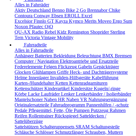
Alles in Fahrräder
Aktiv Deutschland
Benno
Bike 2 Go
Brennabor
Chike
Contoura
Conway
Ebsen
EROLL
Excel
Excelsior
Finnlo
GT
Kayza
Kymco
Merits
Moveo Ergo Sum
Noxon
Pfautec
QiO
QU-AX
Radio
Rebel Kidz
Remington
Shoprider
Sterling
Tern
Victoria
Vintage Mobility
Fahrradteile
Alles in Fahrradteile
Anhänger
Batterien
Bekleidung
Beleuchtung
BMX
Bremsen
Computer / Navigation
Elektroantriebe und Ersatzteile
Federelemente
Felgen
Flickzeug
Gabeln
Gepäckträger
Glocken
Glühlampen
Griffe
Heck- und Dachträgersysteme
Helme
Innenlager
Invaliden-Hilfsgeräte
Kabelführung
Karten-/Hundehalter
Ketten
Kettenradgarnituren
Kettenschützer
Kinderartikel
Kindersitze
Kugeln/-ringe
Körbe
Lacke
Laufräder
Lenker
Lenkerbänder / Isolierbänder
Mantelschoner
Naben HR
Naben VR
Nahrungsergänzung
Originalersatzteile Fahrradprogramm
Pannenhilfen / -schutz
Pedale
Pflegemittel, Fette, Öle
Pumpen
Putzzeug
Rahmen
Reifen
Rollentrainer
Rückspiegel
Satteldecken /
Sattelüberzüge
Sattelstützen
Schaltgruppensets SRAM
Schaltungsteile
Schläuche
Schlösser
Schmutzfänger
Schrauben, Muttern