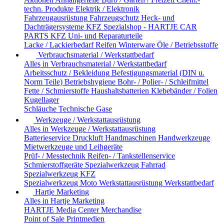
techn. Produkte
Elektrik / Elektronik
Fahrzeugausrüstung
Fahrzeugschutz
Heck- und
Dachträgersysteme
KFZ Spezialshop - HARTJE CAR
PARTS
KFZ Uni- und Reparaturteile
Lacke / Lackierbedarf
Reifen
Winterware
Öle / Betriebsstoffe
Verbrauchsmaterial / Werkstattbedarf
Alles in Verbrauchsmaterial / Werkstattbedarf
Arbeitsschutz / Bekleidung
Befestigungsmaterial (DIN u.
Norm Teile)
Betriebshygiene
Bohr- / Polier- / Schleifmittel
Fette / Schmierstoffe
Haushaltsbatterien
Klebebänder / Folien
Kugellager
Schläuche
Technische Gase
Werkzeuge / Werkstattausrüstung
Alles in Werkzeuge / Werkstattausrüstung
Batterieservice
Druckluft
Handmaschinen
Handwerkzeuge
Mietwerkzeuge und Leihgeräte
Prüf- / Messtechnik
Reifen- / Tankstellenservice
Schmierstoffgeräte
Spezialwerkzeug Fahrrad
Spezialwerkzeug KFZ
Spezialwerkzeug Moto
Werkstattausrüstung
Werkstattbedarf
Hartje Marketing
Alles in Hartje Marketing
HARTJE Media Center
Merchandise
Point of Sale
Printmedien