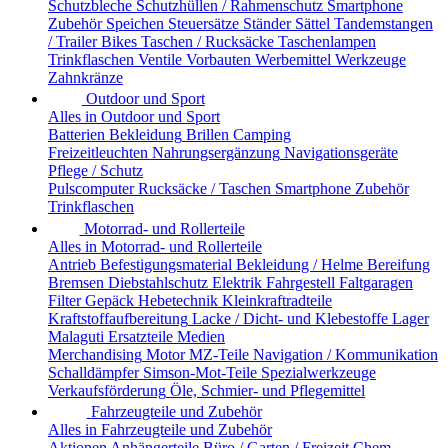
Schutzbleche
Schutzhüllen / Rahmenschutz
Smartphone
Zubehör
Speichen
Steuersätze
Ständer
Sättel
Tandemstangen
/ Trailer Bikes
Taschen / Rucksäcke
Taschenlampen
Trinkflaschen
Ventile
Vorbauten
Werbemittel
Werkzeuge
Zahnkränze
Outdoor und Sport
Alles in Outdoor und Sport
Batterien
Bekleidung
Brillen
Camping
Freizeitleuchten
Nahrungsergänzung
Navigationsgeräte
Pflege / Schutz
Pulscomputer
Rucksäcke / Taschen
Smartphone Zubehör
Trinkflaschen
Motorrad- und Rollerteile
Alles in Motorrad- und Rollerteile
Antrieb
Befestigungsmaterial
Bekleidung / Helme
Bereifung
Bremsen
Diebstahlschutz
Elektrik
Fahrgestell
Faltgaragen
Filter
Gepäck
Hebetechnik
Kleinkraftradteile
Kraftstoffaufbereitung
Lacke / Dicht- und Klebestoffe
Lager
Malaguti Ersatzteile
Medien
Merchandising
Motor
MZ-Teile
Navigation / Kommunikation
Schalldämpfer
Simson-Mot-Teile
Spezialwerkzeuge
Verkaufsförderung
Öle, Schmier- und Pflegemittel
Fahrzeugteile und Zubehör
Alles in Fahrzeugteile und Zubehör
Aktionen
Anhängerteile
Büro / Garten / Freizeit
Chem.-