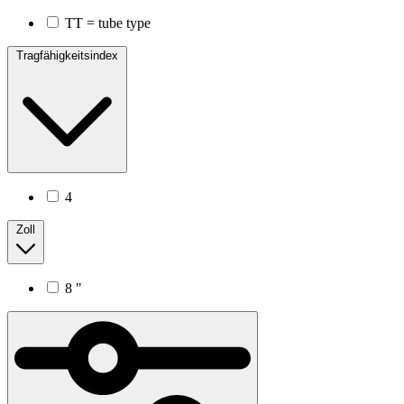
TT = tube type
Tragfähigkeitsindex
4
Zoll
8 "