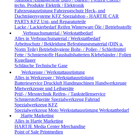
techn. Produkte
Elektrik / Elektronik
Fahrzeugausrüstung
Fahrzeugschutz
Heck- und
Dachträgersysteme
KFZ Spezialshop - HARTJE CAR
PARTS
KFZ Uni- und Reparaturteile
Lacke / Lackierbedarf
Reifen
Winterware
Öle / Betriebsstoffe
Verbrauchsmaterial / Werkstattbedarf
Alles in Verbrauchsmaterial / Werkstattbedarf
Arbeitsschutz / Bekleidung
Befestigungsmaterial (DIN u.
Norm Teile)
Betriebshygiene
Bohr- / Polier- / Schleifmittel
Fette / Schmierstoffe
Haushaltsbatterien
Klebebänder / Folien
Kugellager
Schläuche
Technische Gase
Werkzeuge / Werkstattausrüstung
Alles in Werkzeuge / Werkstattausrüstung
Batterieservice
Druckluft
Handmaschinen
Handwerkzeuge
Mietwerkzeuge und Leihgeräte
Prüf- / Messtechnik
Reifen- / Tankstellenservice
Schmierstoffgeräte
Spezialwerkzeug Fahrrad
Spezialwerkzeug KFZ
Spezialwerkzeug Moto
Werkstattausrüstung
Werkstattbedarf
Hartje Marketing
Alles in Hartje Marketing
HARTJE Media Center
Merchandise
Point of Sale
Printmedien