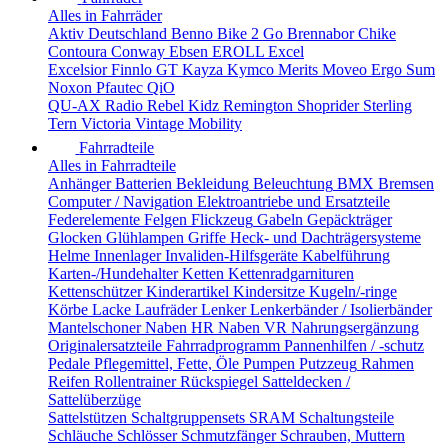
Alles in Fahrräder
Aktiv Deutschland
Benno
Bike 2 Go
Brennabor
Chike
Contoura
Conway
Ebsen
EROLL
Excel
Excelsior
Finnlo
GT
Kayza
Kymco
Merits
Moveo Ergo Sum
Noxon
Pfautec
QiO
QU-AX
Radio
Rebel Kidz
Remington
Shoprider
Sterling
Tern
Victoria
Vintage Mobility
Fahrradteile
Alles in Fahrradteile
Anhänger
Batterien
Bekleidung
Beleuchtung
BMX
Bremsen
Computer / Navigation
Elektroantriebe und Ersatzteile
Federelemente
Felgen
Flickzeug
Gabeln
Gepäckträger
Glocken
Glühlampen
Griffe
Heck- und Dachträgersysteme
Helme
Innenlager
Invaliden-Hilfsgeräte
Kabelführung
Karten-/Hundehalter
Ketten
Kettenradgarnituren
Kettenschützer
Kinderartikel
Kindersitze
Kugeln/-ringe
Körbe
Lacke
Laufräder
Lenker
Lenkerbänder / Isolierbänder
Mantelschoner
Naben HR
Naben VR
Nahrungsergänzung
Originalersatzteile Fahrradprogramm
Pannenhilfen / -schutz
Pedale
Pflegemittel, Fette, Öle
Pumpen
Putzzeug
Rahmen
Reifen
Rollentrainer
Rückspiegel
Satteldecken /
Sattelüberzüge
Sattelstützen
Schaltgruppensets SRAM
Schaltungsteile
Schläuche
Schlösser
Schmutzfänger
Schrauben, Muttern