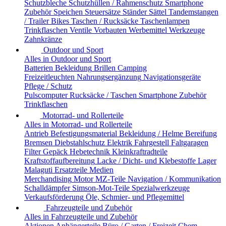
Schutzbleche
Schutzhüllen / Rahmenschutz
Smartphone
Zubehör
Speichen
Steuersätze
Ständer
Sättel
Tandemstangen
/ Trailer Bikes
Taschen / Rucksäcke
Taschenlampen
Trinkflaschen
Ventile
Vorbauten
Werbemittel
Werkzeuge
Zahnkränze
Outdoor und Sport
Alles in Outdoor und Sport
Batterien
Bekleidung
Brillen
Camping
Freizeitleuchten
Nahrungsergänzung
Navigationsgeräte
Pflege / Schutz
Pulscomputer
Rucksäcke / Taschen
Smartphone Zubehör
Trinkflaschen
Motorrad- und Rollerteile
Alles in Motorrad- und Rollerteile
Antrieb
Befestigungsmaterial
Bekleidung / Helme
Bereifung
Bremsen
Diebstahlschutz
Elektrik
Fahrgestell
Faltgaragen
Filter
Gepäck
Hebetechnik
Kleinkraftradteile
Kraftstoffaufbereitung
Lacke / Dicht- und Klebestoffe
Lager
Malaguti Ersatzteile
Medien
Merchandising
Motor
MZ-Teile
Navigation / Kommunikation
Schalldämpfer
Simson-Mot-Teile
Spezialwerkzeuge
Verkaufsförderung
Öle, Schmier- und Pflegemittel
Fahrzeugteile und Zubehör
Alles in Fahrzeugteile und Zubehör
Aktionen
Anhängerteile
Büro / Garten / Freizeit
Chem.-