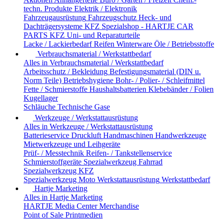
techn. Produkte
Elektrik / Elektronik
Fahrzeugausrüstung
Fahrzeugschutz
Heck- und
Dachträgersysteme
KFZ Spezialshop - HARTJE CAR
PARTS
KFZ Uni- und Reparaturteile
Lacke / Lackierbedarf
Reifen
Winterware
Öle / Betriebsstoffe
Verbrauchsmaterial / Werkstattbedarf
Alles in Verbrauchsmaterial / Werkstattbedarf
Arbeitsschutz / Bekleidung
Befestigungsmaterial (DIN u.
Norm Teile)
Betriebshygiene
Bohr- / Polier- / Schleifmittel
Fette / Schmierstoffe
Haushaltsbatterien
Klebebänder / Folien
Kugellager
Schläuche
Technische Gase
Werkzeuge / Werkstattausrüstung
Alles in Werkzeuge / Werkstattausrüstung
Batterieservice
Druckluft
Handmaschinen
Handwerkzeuge
Mietwerkzeuge und Leihgeräte
Prüf- / Messtechnik
Reifen- / Tankstellenservice
Schmierstoffgeräte
Spezialwerkzeug Fahrrad
Spezialwerkzeug KFZ
Spezialwerkzeug Moto
Werkstattausrüstung
Werkstattbedarf
Hartje Marketing
Alles in Hartje Marketing
HARTJE Media Center
Merchandise
Point of Sale
Printmedien