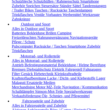
Schutzbleche
Schutzhüllen / Rahmenschutz
Smartphone
Zubehör
Speichen
Steuersätze
Ständer
Sättel
Tandemstangen
/ Trailer Bikes
Taschen / Rucksäcke
Taschenlampen
Trinkflaschen
Ventile
Vorbauten
Werbemittel
Werkzeuge
Zahnkränze
Outdoor und Sport
Alles in Outdoor und Sport
Batterien
Bekleidung
Brillen
Camping
Freizeitleuchten
Nahrungsergänzung
Navigationsgeräte
Pflege / Schutz
Pulscomputer
Rucksäcke / Taschen
Smartphone Zubehör
Trinkflaschen
Motorrad- und Rollerteile
Alles in Motorrad- und Rollerteile
Antrieb
Befestigungsmaterial
Bekleidung / Helme
Bereifung
Bremsen
Diebstahlschutz
Elektrik
Fahrgestell
Faltgaragen
Filter
Gepäck
Hebetechnik
Kleinkraftradteile
Kraftstoffaufbereitung
Lacke / Dicht- und Klebestoffe
Lager
Malaguti Ersatzteile
Medien
Merchandising
Motor
MZ-Teile
Navigation / Kommunikation
Schalldämpfer
Simson-Mot-Teile
Spezialwerkzeuge
Verkaufsförderung
Öle, Schmier- und Pflegemittel
Fahrzeugteile und Zubehör
Alles in Fahrzeugteile und Zubehör
Aktionen
Anhängerteile
Büro / Garten / Freizeit
Chem.-