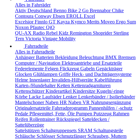
Alles in Fahrräder
Aktiv Deutschland
Benno
Bike 2 Go
Brennabor
Chike
Contoura
Conway
Ebsen
EROLL
Excel
Excelsior
Finnlo
GT
Kayza
Kymco
Merits
Moveo Ergo Sum
Noxon
Pfautec
QiO
QU-AX
Radio
Rebel Kidz
Remington
Shoprider
Sterling
Tern
Victoria
Vintage Mobility
Fahrradteile
Alles in Fahrradteile
Anhänger
Batterien
Bekleidung
Beleuchtung
BMX
Bremsen
Computer / Navigation
Elektroantriebe und Ersatzteile
Federelemente
Felgen
Flickzeug
Gabeln
Gepäckträger
Glocken
Glühlampen
Griffe
Heck- und Dachträgersysteme
Helme
Innenlager
Invaliden-Hilfsgeräte
Kabelführung
Karten-/Hundehalter
Ketten
Kettenradgarnituren
Kettenschützer
Kinderartikel
Kindersitze
Kugeln/-ringe
Körbe
Lacke
Laufräder
Lenker
Lenkerbänder / Isolierbänder
Mantelschoner
Naben HR
Naben VR
Nahrungsergänzung
Originalersatzteile Fahrradprogramm
Pannenhilfen / -schutz
Pedale
Pflegemittel, Fette, Öle
Pumpen
Putzzeug
Rahmen
Reifen
Rollentrainer
Rückspiegel
Satteldecken /
Sattelüberzüge
Sattelstützen
Schaltgruppensets SRAM
Schaltungsteile
Schläuche
Schlösser
Schmutzfänger
Schrauben, Muttern