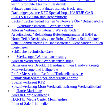
techn. Produkte
Elektrik / Elektronik
Fahrzeugausrüstung
Fahrzeugschutz
Heck- und
Dachträgersysteme
KFZ Spezialshop - HARTJE CAR
PARTS
KFZ Uni- und Reparaturteile
Lacke / Lackierbedarf
Reifen
Winterware
Öle / Betriebsstoffe
Verbrauchsmaterial / Werkstattbedarf
Alles in Verbrauchsmaterial / Werkstattbedarf
Arbeitsschutz / Bekleidung
Befestigungsmaterial (DIN u.
Norm Teile)
Betriebshygiene
Bohr- / Polier- / Schleifmittel
Fette / Schmierstoffe
Haushaltsbatterien
Klebebänder / Folien
Kugellager
Schläuche
Technische Gase
Werkzeuge / Werkstattausrüstung
Alles in Werkzeuge / Werkstattausrüstung
Batterieservice
Druckluft
Handmaschinen
Handwerkzeuge
Mietwerkzeuge und Leihgeräte
Prüf- / Messtechnik
Reifen- / Tankstellenservice
Schmierstoffgeräte
Spezialwerkzeug Fahrrad
Spezialwerkzeug KFZ
Spezialwerkzeug Moto
Werkstattausrüstung
Werkstattbedarf
Hartje Marketing
Alles in Hartje Marketing
HARTJE Media Center
Merchandise
Point of Sale
Printmedien