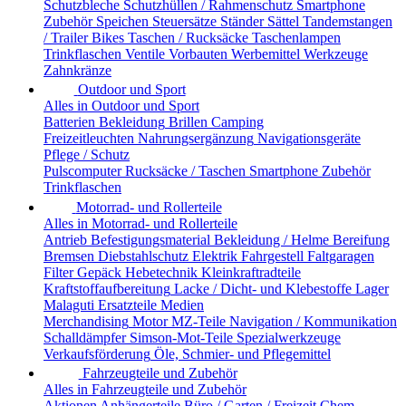
Schutzbleche
Schutzhüllen / Rahmenschutz
Smartphone
Zubehör
Speichen
Steuersätze
Ständer
Sättel
Tandemstangen
/ Trailer Bikes
Taschen / Rucksäcke
Taschenlampen
Trinkflaschen
Ventile
Vorbauten
Werbemittel
Werkzeuge
Zahnkränze
Outdoor und Sport
Alles in Outdoor und Sport
Batterien
Bekleidung
Brillen
Camping
Freizeitleuchten
Nahrungsergänzung
Navigationsgeräte
Pflege / Schutz
Pulscomputer
Rucksäcke / Taschen
Smartphone Zubehör
Trinkflaschen
Motorrad- und Rollerteile
Alles in Motorrad- und Rollerteile
Antrieb
Befestigungsmaterial
Bekleidung / Helme
Bereifung
Bremsen
Diebstahlschutz
Elektrik
Fahrgestell
Faltgaragen
Filter
Gepäck
Hebetechnik
Kleinkraftradteile
Kraftstoffaufbereitung
Lacke / Dicht- und Klebestoffe
Lager
Malaguti Ersatzteile
Medien
Merchandising
Motor
MZ-Teile
Navigation / Kommunikation
Schalldämpfer
Simson-Mot-Teile
Spezialwerkzeuge
Verkaufsförderung
Öle, Schmier- und Pflegemittel
Fahrzeugteile und Zubehör
Alles in Fahrzeugteile und Zubehör
Aktionen
Anhängerteile
Büro / Garten / Freizeit
Chem.-