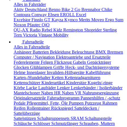
Alles in Fahrräder
Aktiv Deutschland
Benno
Bike 2 Go
Brennabor
Chike
Contoura
Conway
Ebsen
EROLL
Excel
Excelsior
Finnlo
GT
Kayza
Kymco
Merits
Moveo Ergo Sum
Noxon
Pfautec
QiO
QU-AX
Radio
Rebel Kidz
Remington
Shoprider
Sterling
Tern
Victoria
Vintage Mobility
Fahrradteile
Alles in Fahrradteile
Anhänger
Batterien
Bekleidung
Beleuchtung
BMX
Bremsen
Computer / Navigation
Elektroantriebe und Ersatzteile
Federelemente
Felgen
Flickzeug
Gabeln
Gepäckträger
Glocken
Glühlampen
Griffe
Heck- und Dachträgersysteme
Helme
Innenlager
Invaliden-Hilfsgeräte
Kabelführung
Karten-/Hundehalter
Ketten
Kettenradgarnituren
Kettenschützer
Kinderartikel
Kindersitze
Kugeln/-ringe
Körbe
Lacke
Laufräder
Lenker
Lenkerbänder / Isolierbänder
Mantelschoner
Naben HR
Naben VR
Nahrungsergänzung
Originalersatzteile Fahrradprogramm
Pannenhilfen / -schutz
Pedale
Pflegemittel, Fette, Öle
Pumpen
Putzzeug
Rahmen
Reifen
Rollentrainer
Rückspiegel
Satteldecken /
Sattelüberzüge
Sattelstützen
Schaltgruppensets SRAM
Schaltungsteile
Schläuche
Schlösser
Schmutzfänger
Schrauben, Muttern