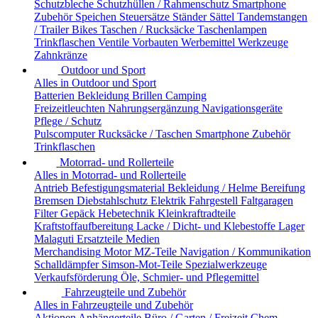
Schutzbleche
Schutzhüllen / Rahmenschutz
Smartphone
Zubehör
Speichen
Steuersätze
Ständer
Sättel
Tandemstangen
/ Trailer Bikes
Taschen / Rucksäcke
Taschenlampen
Trinkflaschen
Ventile
Vorbauten
Werbemittel
Werkzeuge
Zahnkränze
Outdoor und Sport
Alles in Outdoor und Sport
Batterien
Bekleidung
Brillen
Camping
Freizeitleuchten
Nahrungsergänzung
Navigationsgeräte
Pflege / Schutz
Pulscomputer
Rucksäcke / Taschen
Smartphone Zubehör
Trinkflaschen
Motorrad- und Rollerteile
Alles in Motorrad- und Rollerteile
Antrieb
Befestigungsmaterial
Bekleidung / Helme
Bereifung
Bremsen
Diebstahlschutz
Elektrik
Fahrgestell
Faltgaragen
Filter
Gepäck
Hebetechnik
Kleinkraftradteile
Kraftstoffaufbereitung
Lacke / Dicht- und Klebestoffe
Lager
Malaguti Ersatzteile
Medien
Merchandising
Motor
MZ-Teile
Navigation / Kommunikation
Schalldämpfer
Simson-Mot-Teile
Spezialwerkzeuge
Verkaufsförderung
Öle, Schmier- und Pflegemittel
Fahrzeugteile und Zubehör
Alles in Fahrzeugteile und Zubehör
Aktionen
Anhängerteile
Büro / Garten / Freizeit
Chem.-