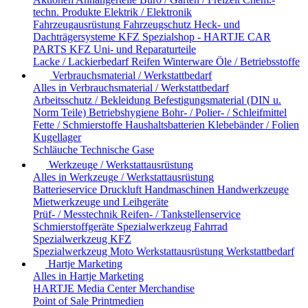
techn. Produkte
Elektrik / Elektronik
Fahrzeugausrüstung
Fahrzeugschutz
Heck- und
Dachträgersysteme
KFZ Spezialshop - HARTJE CAR
PARTS
KFZ Uni- und Reparaturteile
Lacke / Lackierbedarf
Reifen
Winterware
Öle / Betriebsstoffe
Verbrauchsmaterial / Werkstattbedarf
Alles in Verbrauchsmaterial / Werkstattbedarf
Arbeitsschutz / Bekleidung
Befestigungsmaterial (DIN u.
Norm Teile)
Betriebshygiene
Bohr- / Polier- / Schleifmittel
Fette / Schmierstoffe
Haushaltsbatterien
Klebebänder / Folien
Kugellager
Schläuche
Technische Gase
Werkzeuge / Werkstattausrüstung
Alles in Werkzeuge / Werkstattausrüstung
Batterieservice
Druckluft
Handmaschinen
Handwerkzeuge
Mietwerkzeuge und Leihgeräte
Prüf- / Messtechnik
Reifen- / Tankstellenservice
Schmierstoffgeräte
Spezialwerkzeug Fahrrad
Spezialwerkzeug KFZ
Spezialwerkzeug Moto
Werkstattausrüstung
Werkstattbedarf
Hartje Marketing
Alles in Hartje Marketing
HARTJE Media Center
Merchandise
Point of Sale
Printmedien