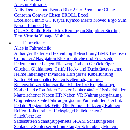
Alles in Fahrräder
Aktiv Deutschland
Benno
Bike 2 Go
Brennabor
Chike
Contoura
Conway
Ebsen
EROLL
Excel
Excelsior
Finnlo
GT
Kayza
Kymco
Merits
Moveo Ergo Sum
Noxon
Pfautec
QiO
QU-AX
Radio
Rebel Kidz
Remington
Shoprider
Sterling
Tern
Victoria
Vintage Mobility
Fahrradteile
Alles in Fahrradteile
Anhänger
Batterien
Bekleidung
Beleuchtung
BMX
Bremsen
Computer / Navigation
Elektroantriebe und Ersatzteile
Federelemente
Felgen
Flickzeug
Gabeln
Gepäckträger
Glocken
Glühlampen
Griffe
Heck- und Dachträgersysteme
Helme
Innenlager
Invaliden-Hilfsgeräte
Kabelführung
Karten-/Hundehalter
Ketten
Kettenradgarnituren
Kettenschützer
Kinderartikel
Kindersitze
Kugeln/-ringe
Körbe
Lacke
Laufräder
Lenker
Lenkerbänder / Isolierbänder
Mantelschoner
Naben HR
Naben VR
Nahrungsergänzung
Originalersatzteile Fahrradprogramm
Pannenhilfen / -schutz
Pedale
Pflegemittel, Fette, Öle
Pumpen
Putzzeug
Rahmen
Reifen
Rollentrainer
Rückspiegel
Satteldecken /
Sattelüberzüge
Sattelstützen
Schaltgruppensets SRAM
Schaltungsteile
Schläuche
Schlösser
Schmutzfänger
Schrauben, Muttern