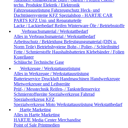
techn. Produkte
Elektrik / Elektronik
Fahrzeugausrüstung
Fahrzeugschutz
Heck- und
Dachträgersysteme
KFZ Spezialshop - HARTJE CAR
PARTS
KFZ Uni- und Reparaturteile
Lacke / Lackierbedarf
Reifen
Winterware
Öle / Betriebsstoffe
Verbrauchsmaterial / Werkstattbedarf
Alles in Verbrauchsmaterial / Werkstattbedarf
Arbeitsschutz / Bekleidung
Befestigungsmaterial (DIN u.
Norm Teile)
Betriebshygiene
Bohr- / Polier- / Schleifmittel
Fette / Schmierstoffe
Haushaltsbatterien
Klebebänder / Folien
Kugellager
Schläuche
Technische Gase
Werkzeuge / Werkstattausrüstung
Alles in Werkzeuge / Werkstattausrüstung
Batterieservice
Druckluft
Handmaschinen
Handwerkzeuge
Mietwerkzeuge und Leihgeräte
Prüf- / Messtechnik
Reifen- / Tankstellenservice
Schmierstoffgeräte
Spezialwerkzeug Fahrrad
Spezialwerkzeug KFZ
Spezialwerkzeug Moto
Werkstattausrüstung
Werkstattbedarf
Hartje Marketing
Alles in Hartje Marketing
HARTJE Media Center
Merchandise
Point of Sale
Printmedien