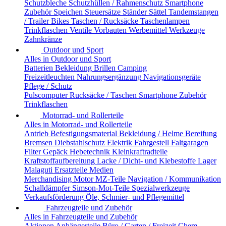
Schutzbleche
Schutzhüllen / Rahmenschutz
Smartphone
Zubehör
Speichen
Steuersätze
Ständer
Sättel
Tandemstangen
/ Trailer Bikes
Taschen / Rucksäcke
Taschenlampen
Trinkflaschen
Ventile
Vorbauten
Werbemittel
Werkzeuge
Zahnkränze
Outdoor und Sport
Alles in Outdoor und Sport
Batterien
Bekleidung
Brillen
Camping
Freizeitleuchten
Nahrungsergänzung
Navigationsgeräte
Pflege / Schutz
Pulscomputer
Rucksäcke / Taschen
Smartphone Zubehör
Trinkflaschen
Motorrad- und Rollerteile
Alles in Motorrad- und Rollerteile
Antrieb
Befestigungsmaterial
Bekleidung / Helme
Bereifung
Bremsen
Diebstahlschutz
Elektrik
Fahrgestell
Faltgaragen
Filter
Gepäck
Hebetechnik
Kleinkraftradteile
Kraftstoffaufbereitung
Lacke / Dicht- und Klebestoffe
Lager
Malaguti Ersatzteile
Medien
Merchandising
Motor
MZ-Teile
Navigation / Kommunikation
Schalldämpfer
Simson-Mot-Teile
Spezialwerkzeuge
Verkaufsförderung
Öle, Schmier- und Pflegemittel
Fahrzeugteile und Zubehör
Alles in Fahrzeugteile und Zubehör
Aktionen
Anhängerteile
Büro / Garten / Freizeit
Chem.-