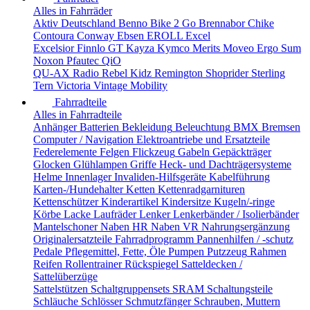
Alles in Fahrräder
Aktiv Deutschland
Benno
Bike 2 Go
Brennabor
Chike
Contoura
Conway
Ebsen
EROLL
Excel
Excelsior
Finnlo
GT
Kayza
Kymco
Merits
Moveo Ergo Sum
Noxon
Pfautec
QiO
QU-AX
Radio
Rebel Kidz
Remington
Shoprider
Sterling
Tern
Victoria
Vintage Mobility
Fahrradteile
Alles in Fahrradteile
Anhänger
Batterien
Bekleidung
Beleuchtung
BMX
Bremsen
Computer / Navigation
Elektroantriebe und Ersatzteile
Federelemente
Felgen
Flickzeug
Gabeln
Gepäckträger
Glocken
Glühlampen
Griffe
Heck- und Dachträgersysteme
Helme
Innenlager
Invaliden-Hilfsgeräte
Kabelführung
Karten-/Hundehalter
Ketten
Kettenradgarnituren
Kettenschützer
Kinderartikel
Kindersitze
Kugeln/-ringe
Körbe
Lacke
Laufräder
Lenker
Lenkerbänder / Isolierbänder
Mantelschoner
Naben HR
Naben VR
Nahrungsergänzung
Originalersatzteile Fahrradprogramm
Pannenhilfen / -schutz
Pedale
Pflegemittel, Fette, Öle
Pumpen
Putzzeug
Rahmen
Reifen
Rollentrainer
Rückspiegel
Satteldecken /
Sattelüberzüge
Sattelstützen
Schaltgruppensets SRAM
Schaltungsteile
Schläuche
Schlösser
Schmutzfänger
Schrauben, Muttern