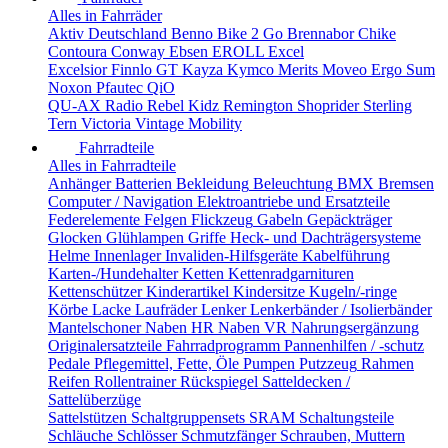
Alles in Fahrräder
Aktiv Deutschland
Benno
Bike 2 Go
Brennabor
Chike
Contoura
Conway
Ebsen
EROLL
Excel
Excelsior
Finnlo
GT
Kayza
Kymco
Merits
Moveo Ergo Sum
Noxon
Pfautec
QiO
QU-AX
Radio
Rebel Kidz
Remington
Shoprider
Sterling
Tern
Victoria
Vintage Mobility
Fahrradteile
Alles in Fahrradteile
Anhänger
Batterien
Bekleidung
Beleuchtung
BMX
Bremsen
Computer / Navigation
Elektroantriebe und Ersatzteile
Federelemente
Felgen
Flickzeug
Gabeln
Gepäckträger
Glocken
Glühlampen
Griffe
Heck- und Dachträgersysteme
Helme
Innenlager
Invaliden-Hilfsgeräte
Kabelführung
Karten-/Hundehalter
Ketten
Kettenradgarnituren
Kettenschützer
Kinderartikel
Kindersitze
Kugeln/-ringe
Körbe
Lacke
Laufräder
Lenker
Lenkerbänder / Isolierbänder
Mantelschoner
Naben HR
Naben VR
Nahrungsergänzung
Originalersatzteile Fahrradprogramm
Pannenhilfen / -schutz
Pedale
Pflegemittel, Fette, Öle
Pumpen
Putzzeug
Rahmen
Reifen
Rollentrainer
Rückspiegel
Satteldecken /
Sattelüberzüge
Sattelstützen
Schaltgruppensets SRAM
Schaltungsteile
Schläuche
Schlösser
Schmutzfänger
Schrauben, Muttern