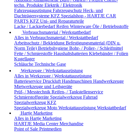
techn. Produkte
Elektrik / Elektronik
Fahrzeugausrüstung
Fahrzeugschutz
Heck- und
Dachträgersysteme
KFZ Spezialshop - HARTJE CAR
PARTS
KFZ Uni- und Reparaturteile
Lacke / Lackierbedarf
Reifen
Winterware
Öle / Betriebsstoffe
Verbrauchsmaterial / Werkstattbedarf
Alles in Verbrauchsmaterial / Werkstattbedarf
Arbeitsschutz / Bekleidung
Befestigungsmaterial (DIN u.
Norm Teile)
Betriebshygiene
Bohr- / Polier- / Schleifmittel
Fette / Schmierstoffe
Haushaltsbatterien
Klebebänder / Folien
Kugellager
Schläuche
Technische Gase
Werkzeuge / Werkstattausrüstung
Alles in Werkzeuge / Werkstattausrüstung
Batterieservice
Druckluft
Handmaschinen
Handwerkzeuge
Mietwerkzeuge und Leihgeräte
Prüf- / Messtechnik
Reifen- / Tankstellenservice
Schmierstoffgeräte
Spezialwerkzeug Fahrrad
Spezialwerkzeug KFZ
Spezialwerkzeug Moto
Werkstattausrüstung
Werkstattbedarf
Hartje Marketing
Alles in Hartje Marketing
HARTJE Media Center
Merchandise
Point of Sale
Printmedien