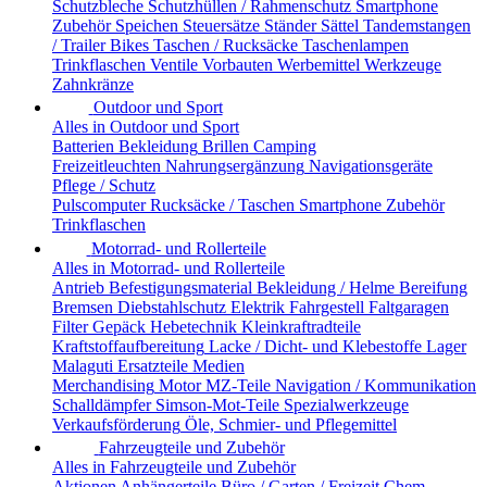
Schutzbleche
Schutzhüllen / Rahmenschutz
Smartphone
Zubehör
Speichen
Steuersätze
Ständer
Sättel
Tandemstangen
/ Trailer Bikes
Taschen / Rucksäcke
Taschenlampen
Trinkflaschen
Ventile
Vorbauten
Werbemittel
Werkzeuge
Zahnkränze
Outdoor und Sport
Alles in Outdoor und Sport
Batterien
Bekleidung
Brillen
Camping
Freizeitleuchten
Nahrungsergänzung
Navigationsgeräte
Pflege / Schutz
Pulscomputer
Rucksäcke / Taschen
Smartphone Zubehör
Trinkflaschen
Motorrad- und Rollerteile
Alles in Motorrad- und Rollerteile
Antrieb
Befestigungsmaterial
Bekleidung / Helme
Bereifung
Bremsen
Diebstahlschutz
Elektrik
Fahrgestell
Faltgaragen
Filter
Gepäck
Hebetechnik
Kleinkraftradteile
Kraftstoffaufbereitung
Lacke / Dicht- und Klebestoffe
Lager
Malaguti Ersatzteile
Medien
Merchandising
Motor
MZ-Teile
Navigation / Kommunikation
Schalldämpfer
Simson-Mot-Teile
Spezialwerkzeuge
Verkaufsförderung
Öle, Schmier- und Pflegemittel
Fahrzeugteile und Zubehör
Alles in Fahrzeugteile und Zubehör
Aktionen
Anhängerteile
Büro / Garten / Freizeit
Chem.-