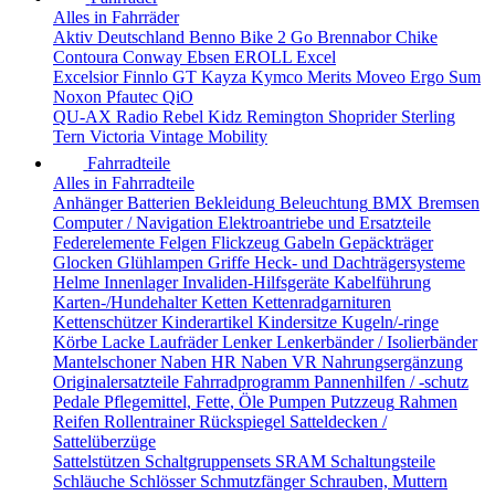
Alles in Fahrräder
Aktiv Deutschland
Benno
Bike 2 Go
Brennabor
Chike
Contoura
Conway
Ebsen
EROLL
Excel
Excelsior
Finnlo
GT
Kayza
Kymco
Merits
Moveo Ergo Sum
Noxon
Pfautec
QiO
QU-AX
Radio
Rebel Kidz
Remington
Shoprider
Sterling
Tern
Victoria
Vintage Mobility
Fahrradteile
Alles in Fahrradteile
Anhänger
Batterien
Bekleidung
Beleuchtung
BMX
Bremsen
Computer / Navigation
Elektroantriebe und Ersatzteile
Federelemente
Felgen
Flickzeug
Gabeln
Gepäckträger
Glocken
Glühlampen
Griffe
Heck- und Dachträgersysteme
Helme
Innenlager
Invaliden-Hilfsgeräte
Kabelführung
Karten-/Hundehalter
Ketten
Kettenradgarnituren
Kettenschützer
Kinderartikel
Kindersitze
Kugeln/-ringe
Körbe
Lacke
Laufräder
Lenker
Lenkerbänder / Isolierbänder
Mantelschoner
Naben HR
Naben VR
Nahrungsergänzung
Originalersatzteile Fahrradprogramm
Pannenhilfen / -schutz
Pedale
Pflegemittel, Fette, Öle
Pumpen
Putzzeug
Rahmen
Reifen
Rollentrainer
Rückspiegel
Satteldecken /
Sattelüberzüge
Sattelstützen
Schaltgruppensets SRAM
Schaltungsteile
Schläuche
Schlösser
Schmutzfänger
Schrauben, Muttern