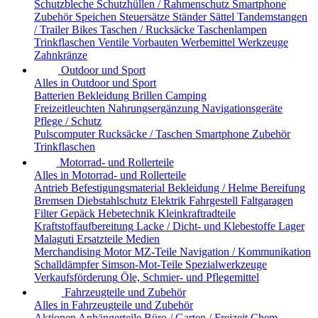
Schutzbleche
Schutzhüllen / Rahmenschutz
Smartphone
Zubehör
Speichen
Steuersätze
Ständer
Sättel
Tandemstangen
/ Trailer Bikes
Taschen / Rucksäcke
Taschenlampen
Trinkflaschen
Ventile
Vorbauten
Werbemittel
Werkzeuge
Zahnkränze
Outdoor und Sport
Alles in Outdoor und Sport
Batterien
Bekleidung
Brillen
Camping
Freizeitleuchten
Nahrungsergänzung
Navigationsgeräte
Pflege / Schutz
Pulscomputer
Rucksäcke / Taschen
Smartphone Zubehör
Trinkflaschen
Motorrad- und Rollerteile
Alles in Motorrad- und Rollerteile
Antrieb
Befestigungsmaterial
Bekleidung / Helme
Bereifung
Bremsen
Diebstahlschutz
Elektrik
Fahrgestell
Faltgaragen
Filter
Gepäck
Hebetechnik
Kleinkraftradteile
Kraftstoffaufbereitung
Lacke / Dicht- und Klebestoffe
Lager
Malaguti Ersatzteile
Medien
Merchandising
Motor
MZ-Teile
Navigation / Kommunikation
Schalldämpfer
Simson-Mot-Teile
Spezialwerkzeuge
Verkaufsförderung
Öle, Schmier- und Pflegemittel
Fahrzeugteile und Zubehör
Alles in Fahrzeugteile und Zubehör
Aktionen
Anhängerteile
Büro / Garten / Freizeit
Chem.-