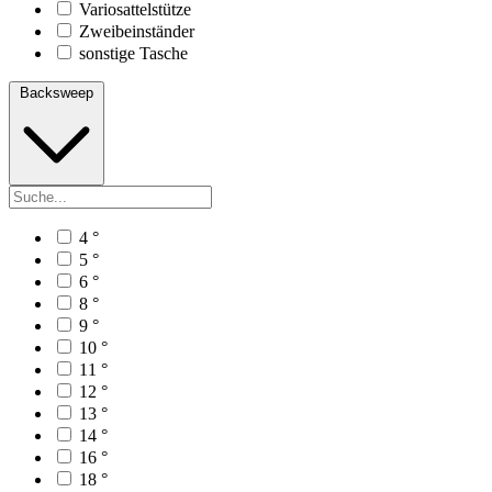
Variosattelstütze
Zweibeinständer
sonstige Tasche
Backsweep
4 °
5 °
6 °
8 °
9 °
10 °
11 °
12 °
13 °
14 °
16 °
18 °