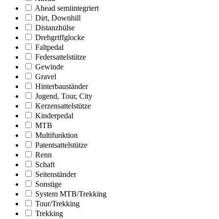
Ahead semiintegriert
Dirt, Downhill
Distanzhülse
Drehgriffglocke
Faltpedal
Federsattelstütze
Gewinde
Gravel
Hinterbauständer
Jugend, Tour, City
Kerzensattelstütze
Kinderpedal
MTB
Multifunktion
Patentsattelstütze
Renn
Schaft
Seitenständer
Sonstige
System MTB/Trekking
Tour/Trekking
Trekking