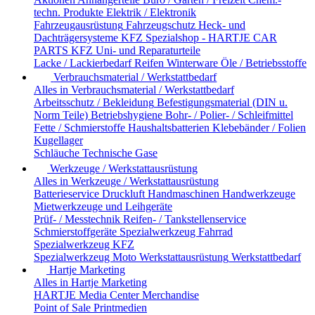
techn. Produkte
Elektrik / Elektronik
Fahrzeugausrüstung
Fahrzeugschutz
Heck- und
Dachträgersysteme
KFZ Spezialshop - HARTJE CAR
PARTS
KFZ Uni- und Reparaturteile
Lacke / Lackierbedarf
Reifen
Winterware
Öle / Betriebsstoffe
Verbrauchsmaterial / Werkstattbedarf
Alles in Verbrauchsmaterial / Werkstattbedarf
Arbeitsschutz / Bekleidung
Befestigungsmaterial (DIN u.
Norm Teile)
Betriebshygiene
Bohr- / Polier- / Schleifmittel
Fette / Schmierstoffe
Haushaltsbatterien
Klebebänder / Folien
Kugellager
Schläuche
Technische Gase
Werkzeuge / Werkstattausrüstung
Alles in Werkzeuge / Werkstattausrüstung
Batterieservice
Druckluft
Handmaschinen
Handwerkzeuge
Mietwerkzeuge und Leihgeräte
Prüf- / Messtechnik
Reifen- / Tankstellenservice
Schmierstoffgeräte
Spezialwerkzeug Fahrrad
Spezialwerkzeug KFZ
Spezialwerkzeug Moto
Werkstattausrüstung
Werkstattbedarf
Hartje Marketing
Alles in Hartje Marketing
HARTJE Media Center
Merchandise
Point of Sale
Printmedien