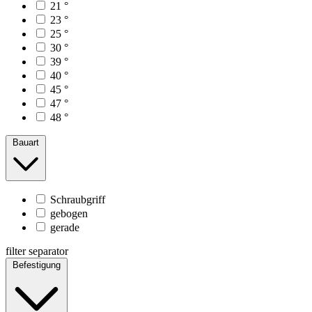
21 °
23 °
25 °
30 °
39 °
40 °
45 °
47 °
48 °
Bauart
Schraubgriff
gebogen
gerade
filter separator
Befestigung