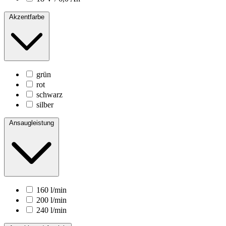
Akzentfarbe
grün
rot
schwarz
silber
Ansaugleistung
160 l/min
200 l/min
240 l/min