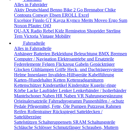
Alles in Fahrräder
Aktiv Deutschland
Benno
Bike 2 Go
Brennabor
Chike
Contoura
Conway
Ebsen
EROLL
Excel
Excelsior
Finnlo
GT
Kayza
Kymco
Merits
Moveo Ergo Sum
Noxon
Pfautec
QiO
QU-AX
Radio
Rebel Kidz
Remington
Shoprider
Sterling
Tern
Victoria
Vintage Mobility
Fahrradteile
Alles in Fahrradteile
Anhänger
Batterien
Bekleidung
Beleuchtung
BMX
Bremsen
Computer / Navigation
Elektroantriebe und Ersatzteile
Federelemente
Felgen
Flickzeug
Gabeln
Gepäckträger
Glocken
Glühlampen
Griffe
Heck- und Dachträgersysteme
Helme
Innenlager
Invaliden-Hilfsgeräte
Kabelführung
Karten-/Hundehalter
Ketten
Kettenradgarnituren
Kettenschützer
Kinderartikel
Kindersitze
Kugeln/-ringe
Körbe
Lacke
Laufräder
Lenker
Lenkerbänder / Isolierbänder
Mantelschoner
Naben HR
Naben VR
Nahrungsergänzung
Originalersatzteile Fahrradprogramm
Pannenhilfen / -schutz
Pedale
Pflegemittel, Fette, Öle
Pumpen
Putzzeug
Rahmen
Reifen
Rollentrainer
Rückspiegel
Satteldecken /
Sattelüberzüge
Sattelstützen
Schaltgruppensets SRAM
Schaltungsteile
Schläuche
Schlösser
Schmutzfänger
Schrauben, Muttern