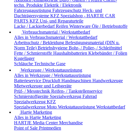
techn. Produkte
Elektrik / Elektronik
Fahrzeugausrüstung
Fahrzeugschutz
Heck- und
Dachträgersysteme
KFZ Spezialshop - HARTJE CAR
PARTS
KFZ Uni- und Reparaturteile
Lacke / Lackierbedarf
Reifen
Winterware
Öle / Betriebsstoffe
Verbrauchsmaterial / Werkstattbedarf
Alles in Verbrauchsmaterial / Werkstattbedarf
Arbeitsschutz / Bekleidung
Befestigungsmaterial (DIN u.
Norm Teile)
Betriebshygiene
Bohr- / Polier- / Schleifmittel
Fette / Schmierstoffe
Haushaltsbatterien
Klebebänder / Folien
Kugellager
Schläuche
Technische Gase
Werkzeuge / Werkstattausrüstung
Alles in Werkzeuge / Werkstattausrüstung
Batterieservice
Druckluft
Handmaschinen
Handwerkzeuge
Mietwerkzeuge und Leihgeräte
Prüf- / Messtechnik
Reifen- / Tankstellenservice
Schmierstoffgeräte
Spezialwerkzeug Fahrrad
Spezialwerkzeug KFZ
Spezialwerkzeug Moto
Werkstattausrüstung
Werkstattbedarf
Hartje Marketing
Alles in Hartje Marketing
HARTJE Media Center
Merchandise
Point of Sale
Printmedien