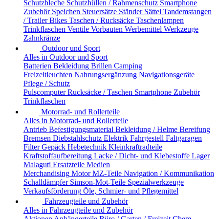
Schutzbleche
Schutzhüllen / Rahmenschutz
Smartphone
Zubehör
Speichen
Steuersätze
Ständer
Sättel
Tandemstangen
/ Trailer Bikes
Taschen / Rucksäcke
Taschenlampen
Trinkflaschen
Ventile
Vorbauten
Werbemittel
Werkzeuge
Zahnkränze
Outdoor und Sport
Alles in Outdoor und Sport
Batterien
Bekleidung
Brillen
Camping
Freizeitleuchten
Nahrungsergänzung
Navigationsgeräte
Pflege / Schutz
Pulscomputer
Rucksäcke / Taschen
Smartphone Zubehör
Trinkflaschen
Motorrad- und Rollerteile
Alles in Motorrad- und Rollerteile
Antrieb
Befestigungsmaterial
Bekleidung / Helme
Bereifung
Bremsen
Diebstahlschutz
Elektrik
Fahrgestell
Faltgaragen
Filter
Gepäck
Hebetechnik
Kleinkraftradteile
Kraftstoffaufbereitung
Lacke / Dicht- und Klebestoffe
Lager
Malaguti Ersatzteile
Medien
Merchandising
Motor
MZ-Teile
Navigation / Kommunikation
Schalldämpfer
Simson-Mot-Teile
Spezialwerkzeuge
Verkaufsförderung
Öle, Schmier- und Pflegemittel
Fahrzeugteile und Zubehör
Alles in Fahrzeugteile und Zubehör
Aktionen
Anhängerteile
Büro / Garten / Freizeit
Chem.-