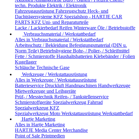
techn. Produkte
Elektrik / Elektronik
Fahrzeugausrüstung
Fahrzeugschutz
Heck- und
Dachträgersysteme
KFZ Spezialshop - HARTJE CAR
PARTS
KFZ Uni- und Reparaturteile
Lacke / Lackierbedarf
Reifen
Winterware
Öle / Betriebsstoffe
Verbrauchsmaterial / Werkstattbedarf
Alles in Verbrauchsmaterial / Werkstattbedarf
Arbeitsschutz / Bekleidung
Befestigungsmaterial (DIN u.
Norm Teile)
Betriebshygiene
Bohr- / Polier- / Schleifmittel
Fette / Schmierstoffe
Haushaltsbatterien
Klebebänder / Folien
Kugellager
Schläuche
Technische Gase
Werkzeuge / Werkstattausrüstung
Alles in Werkzeuge / Werkstattausrüstung
Batterieservice
Druckluft
Handmaschinen
Handwerkzeuge
Mietwerkzeuge und Leihgeräte
Prüf- / Messtechnik
Reifen- / Tankstellenservice
Schmierstoffgeräte
Spezialwerkzeug Fahrrad
Spezialwerkzeug KFZ
Spezialwerkzeug Moto
Werkstattausrüstung
Werkstattbedarf
Hartje Marketing
Alles in Hartje Marketing
HARTJE Media Center
Merchandise
Point of Sale
Printmedien