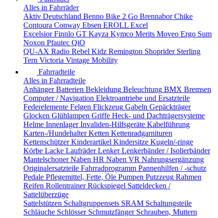
Alles in Fahrräder
Aktiv Deutschland
Benno
Bike 2 Go
Brennabor
Chike
Contoura
Conway
Ebsen
EROLL
Excel
Excelsior
Finnlo
GT
Kayza
Kymco
Merits
Moveo Ergo Sum
Noxon
Pfautec
QiO
QU-AX
Radio
Rebel Kidz
Remington
Shoprider
Sterling
Tern
Victoria
Vintage Mobility
Fahrradteile
Alles in Fahrradteile
Anhänger
Batterien
Bekleidung
Beleuchtung
BMX
Bremsen
Computer / Navigation
Elektroantriebe und Ersatzteile
Federelemente
Felgen
Flickzeug
Gabeln
Gepäckträger
Glocken
Glühlampen
Griffe
Heck- und Dachträgersysteme
Helme
Innenlager
Invaliden-Hilfsgeräte
Kabelführung
Karten-/Hundehalter
Ketten
Kettenradgarnituren
Kettenschützer
Kinderartikel
Kindersitze
Kugeln/-ringe
Körbe
Lacke
Laufräder
Lenker
Lenkerbänder / Isolierbänder
Mantelschoner
Naben HR
Naben VR
Nahrungsergänzung
Originalersatzteile Fahrradprogramm
Pannenhilfen / -schutz
Pedale
Pflegemittel, Fette, Öle
Pumpen
Putzzeug
Rahmen
Reifen
Rollentrainer
Rückspiegel
Satteldecken /
Sattelüberzüge
Sattelstützen
Schaltgruppensets SRAM
Schaltungsteile
Schläuche
Schlösser
Schmutzfänger
Schrauben, Muttern