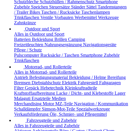
Schutzbleche
Schutzhüllen / Rahmenschutz
Smartphone
Zubehör
Speichen
Steuersätze
Ständer
Sättel
Tandemstangen
/ Trailer Bikes
Taschen / Rucksäcke
Taschenlampen
Trinkflaschen
Ventile
Vorbauten
Werbemittel
Werkzeuge
Zahnkränze
Outdoor und Sport
Alles in Outdoor und Sport
Batterien
Bekleidung
Brillen
Camping
Freizeitleuchten
Nahrungsergänzung
Navigationsgeräte
Pflege / Schutz
Pulscomputer
Rucksäcke / Taschen
Smartphone Zubehör
Trinkflaschen
Motorrad- und Rollerteile
Alles in Motorrad- und Rollerteile
Antrieb
Befestigungsmaterial
Bekleidung / Helme
Bereifung
Bremsen
Diebstahlschutz
Elektrik
Fahrgestell
Faltgaragen
Filter
Gepäck
Hebetechnik
Kleinkraftradteile
Kraftstoffaufbereitung
Lacke / Dicht- und Klebestoffe
Lager
Malaguti Ersatzteile
Medien
Merchandising
Motor
MZ-Teile
Navigation / Kommunikation
Schalldämpfer
Simson-Mot-Teile
Spezialwerkzeuge
Verkaufsförderung
Öle, Schmier- und Pflegemittel
Fahrzeugteile und Zubehör
Alles in Fahrzeugteile und Zubehör
Aktionen
Anhängerteile
Büro / Garten / Freizeit
Chem.-