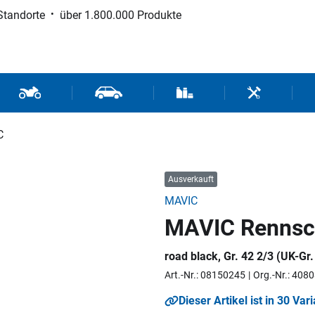
Standorte
über 1.800.000 Produkte
d Sport
Motorrad- und Rollerteile
Fahrzeugteile und Zubehör
Verbrauchsmaterial / Werk
Werkzeuge / 
C
Ausverkauft
MAVIC
MAVIC Rennsc
road black, Gr. 42 2/3 (UK-Gr.
Art.-Nr.: 08150245
Org.-Nr.: 408
Dieser Artikel ist in 30 Var