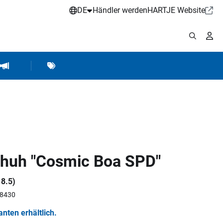
DE
Händler werden
HARTJE Website
stattbedarf
Werkstattausrüstung
Marken
Hartje Marketing
huh "Cosmic Boa SPD"
 8.5)
08430
ianten erhältlich.