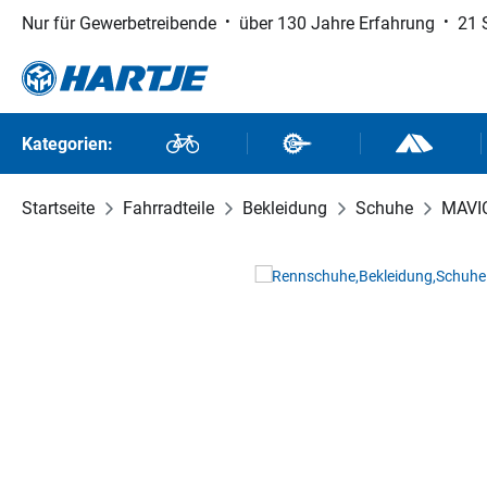
Nur für Gewerbetreibende
über 130 Jahre Erfahrung
21 
 Hauptinhalt springen
Zur Suche springen
Zur Hauptnavigation springen
Kategorien:
Fahrräder
Fahrradteile
Outdoor un
Startseite
Fahrradteile
Bekleidung
Schuhe
MAVI
Bildergalerie überspringen