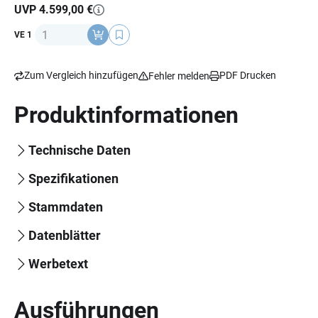
Frontgepäckträger, Kettenschutz, Systemgepäckträger,
UVP 4.599,00 €
Elektronische Schiebehilfe.
Anzahl
VE 1
- Aluminiumrahmen.
- Zulässiges Systemgewicht 180 kg.
Zum Vergleich hinzufügen
PDF Drucken
Fehler melden
Produktinformationen
Technische Daten
Spezifikationen
Stammdaten
Datenblätter
Werbetext
Ausführungen