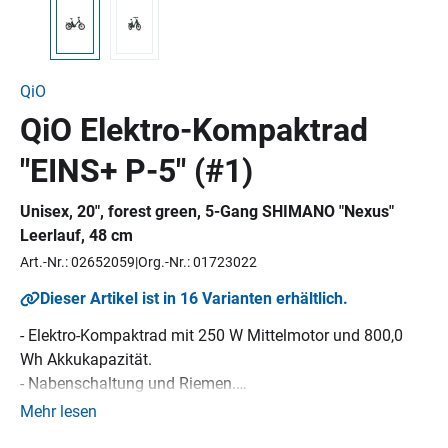
QiO
QiO Elektro-Kompaktrad
"EINS+ P-5" (#1)
Unisex, 20", forest green, 5-Gang SHIMANO "Nexus"
Leerlauf, 48 cm
Art.-Nr.: 02652059
Org.-Nr.: 01723022
Dieser Artikel ist in 16 Varianten erhältlich.
- Elektro-Kompaktrad mit 250 W Mittelmotor und 800,0
Wh Akkukapazität.
- Nabenschaltung und Riemen.
- 20"-Laufräder.
Mehr lesen
- Tiefer Einstieg, Schutzbleche, Federsattelstütze,