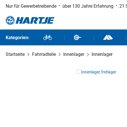
Nur für Gewerbetreibende
über 130 Jahre Erfahrung
21 
 Hauptinhalt springen
Zur Suche springen
Zur Hauptnavigation springen
Kategorien:
Fahrräder
Fahrradteile
Outdoor un
Startseite
Fahrradteile
Innenlager
Innenlager
Bildergalerie überspringen