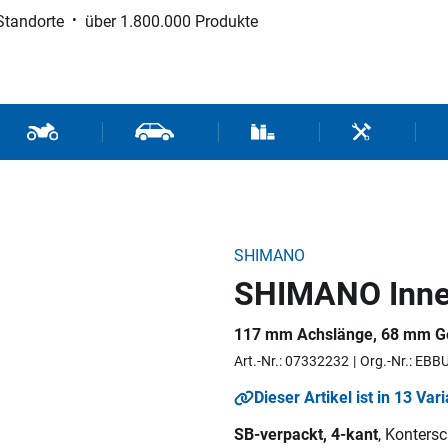
Standorte
über 1.800.000 Produkte
d Sport
Motorrad- und Rollerteile
Fahrzeugteile und Zubehör
Verbrauchsmaterial / Werk
Werkzeuge / 
SHIMANO
SHIMANO Inne
117 mm Achslänge, 68 mm G
Art.-Nr.: 07332232
Org.-Nr.: EB
Dieser Artikel ist in 13 Var
SB-verpackt, 4-kant
, Konters