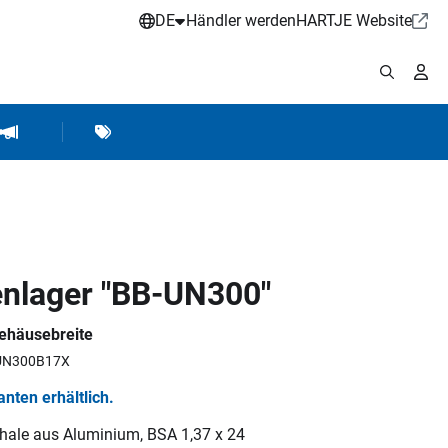
DE
Händler werden
HARTJE Website
stattbedarf
Werkstattausrüstung
Marken
Hartje Marketing
nlager "BB-UN300"
ehäusebreite
BUN300B17X
ianten erhältlich.
chale aus Aluminium, BSA 1,37 x 24