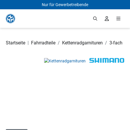
Nur für Gewerbetreibende
Zum Hauptinhalt springen
Startseite
|
Fahrradteile
/
Kettenradgarnituren
/
3-fach
Bildergalerie überspringen