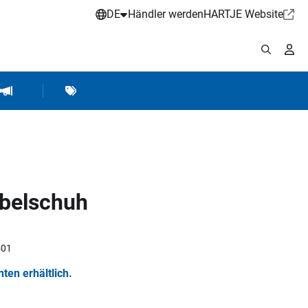
DE
Händler werden
HARTJE Website
stattbedarf
Werkstattausrüstung
Marken
Hartje Marketing
belschuh
501
nten erhältlich.