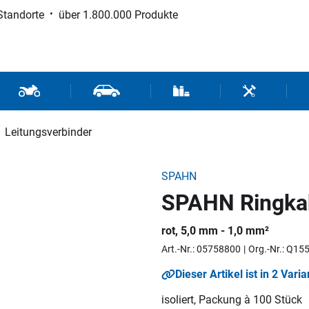
Standorte
über 1.800.000 Produkte
d Sport
Motorrad- und Rollerteile
Fahrzeugteile und Zubehör
Verbrauchsmaterial / Werk
Werkzeuge / 
Leitungsverbinder
SPAHN
SPAHN Ringka
rot, 5,0 mm - 1,0 mm²
Art.-Nr.: 05758800
Org.-Nr.: Q15
Dieser Artikel ist in 2 Varia
isoliert, Packung à 100 Stück