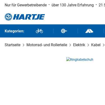
Nur für Gewerbetreibende
über 130 Jahre Erfahrung
21 
 Hauptinhalt springen
Zur Suche springen
Zur Hauptnavigation springen
Kategorien:
Fahrräder
Fahrradteile
Outdoor un
Startseite
Motorrad- und Rollerteile
Elektrik
Kabel
Bildergalerie überspringen