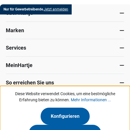
Nur für Gewerbetreibende.
Jetzt anmelden
Über Hartje
Marken
Services
MeinHartje
So erreichen Sie uns
Diese Website verwendet Cookies, um eine bestmögliche
Datenschutz
Erfahrung bieten zu können.
Impressum
Allg. Verkaufsbedingungen
Mehr Informationen ...
Kontakt
Hinweisgeber-Portal
Konfigurieren
Unsere Angebote & Services richten sich ausschließlich an Industrie, Handel,
Gewerbe und vergleichbare Institutionen.