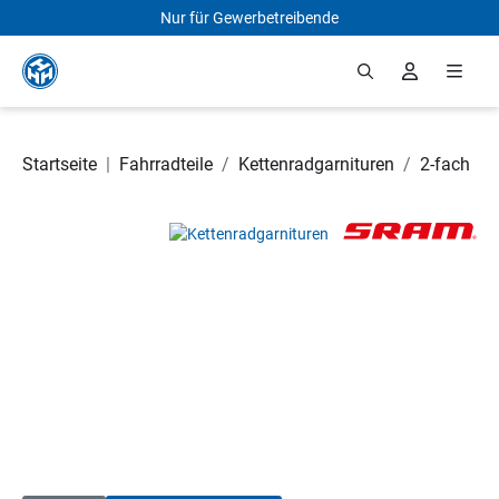
Nur für Gewerbetreibende
Zum Hauptinhalt springen
Startseite
|
Fahrradteile
/
Kettenradgarnituren
/
2-fach
Bildergalerie überspringen