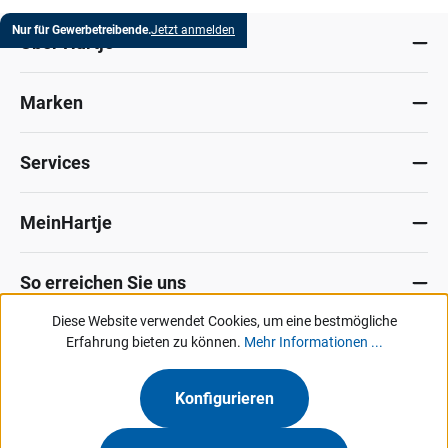
Nur für Gewerbetreibende.
Jetzt anmelden
Über Hartje
Marken
Services
MeinHartje
So erreichen Sie uns
Diese Website verwendet Cookies, um eine bestmögliche
Datenschutz
Erfahrung bieten zu können.
Impressum
Allg. Verkaufsbedingungen
Mehr Informationen ...
Kontakt
Hinweisgeber-Portal
Konfigurieren
Unsere Angebote & Services richten sich ausschließlich an Industrie, Handel,
Gewerbe und vergleichbare Institutionen.