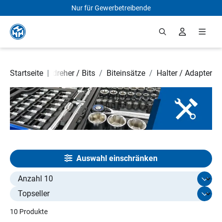
Nur für Gewerbetreibende
Zum Hauptinhalt springen
e
/
Startseite
Schraubendreher / Bits
|
/
Biteinsätze
/
Halter / Adapter
Auswahl einschränken
Select limit
10 Produkte