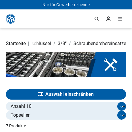
Nur für Gewerbetreibende
Zum Hauptinhalt springen
kzeuge
Startseite
/
Steckschlüssel
|
/
3/8"
/
Schraubendrehereinsätze
Auswahl einschränken
Select limit
7 Produkte