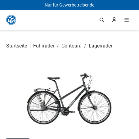
Nur für Gewerbetreibende
Zum Hauptinhalt springen
Startseite
|
Fahrräder
/
Contoura
/
Lagerräder
Bildergalerie überspringen