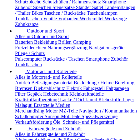
Schutzbleche
Schutzhüllen / Rahmenschutz
Smartphone
Zubehör
Speichen
Steuersätze
Ständer
Sättel
Tandemstangen
/ Trailer Bikes
Taschen / Rucksäcke
Taschenlampen
Trinkflaschen
Ventile
Vorbauten
Werbemittel
Werkzeuge
Zahnkränze
Outdoor und Sport
Alles in Outdoor und Sport
Batterien
Bekleidung
Brillen
Camping
Freizeitleuchten
Nahrungsergänzung
Navigationsgeräte
Pflege / Schutz
Pulscomputer
Rucksäcke / Taschen
Smartphone Zubehör
Trinkflaschen
Motorrad- und Rollerteile
Alles in Motorrad- und Rollerteile
Antrieb
Befestigungsmaterial
Bekleidung / Helme
Bereifung
Bremsen
Diebstahlschutz
Elektrik
Fahrgestell
Faltgaragen
Filter
Gepäck
Hebetechnik
Kleinkraftradteile
Kraftstoffaufbereitung
Lacke / Dicht- und Klebestoffe
Lager
Malaguti Ersatzteile
Medien
Merchandising
Motor
MZ-Teile
Navigation / Kommunikation
Schalldämpfer
Simson-Mot-Teile
Spezialwerkzeuge
Verkaufsförderung
Öle, Schmier- und Pflegemittel
Fahrzeugteile und Zubehör
Alles in Fahrzeugteile und Zubehör
Aktionen
Anhängerteile
Büro / Garten / Freizeit
Chem.-