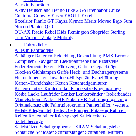
Alles in Fahrräder
Aktiv Deutschland
Benno
Bike 2 Go
Brennabor
Chike
Contoura
Conway
Ebsen
EROLL
Excel
Excelsior
Finnlo
GT
Kayza
Kymco
Merits
Moveo Ergo Sum
Noxon
Pfautec
QiO
QU-AX
Radio
Rebel Kidz
Remington
Shoprider
Sterling
Tern
Victoria
Vintage Mobility
Fahrradteile
Alles in Fahrradteile
Anhänger
Batterien
Bekleidung
Beleuchtung
BMX
Bremsen
Computer / Navigation
Elektroantriebe und Ersatzteile
Federelemente
Felgen
Flickzeug
Gabeln
Gepäckträger
Glocken
Glühlampen
Griffe
Heck- und Dachträgersysteme
Helme
Innenlager
Invaliden-Hilfsgeräte
Kabelführung
Karten-/Hundehalter
Ketten
Kettenradgarnituren
Kettenschützer
Kinderartikel
Kindersitze
Kugeln/-ringe
Körbe
Lacke
Laufräder
Lenker
Lenkerbänder / Isolierbänder
Mantelschoner
Naben HR
Naben VR
Nahrungsergänzung
Originalersatzteile Fahrradprogramm
Pannenhilfen / -schutz
Pedale
Pflegemittel, Fette, Öle
Pumpen
Putzzeug
Rahmen
Reifen
Rollentrainer
Rückspiegel
Satteldecken /
Sattelüberzüge
Sattelstützen
Schaltgruppensets SRAM
Schaltungsteile
Schläuche
Schlösser
Schmutzfänger
Schrauben, Muttern