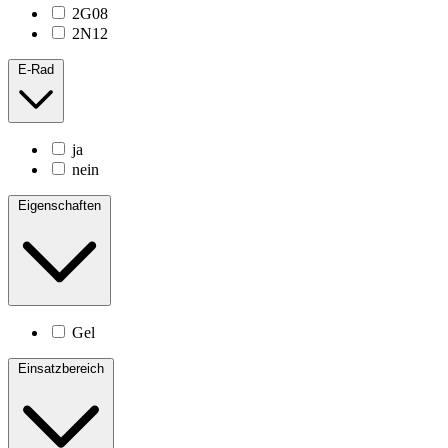
2G08
2N12
E-Rad
ja
nein
Eigenschaften
Gel
Einsatzbereich