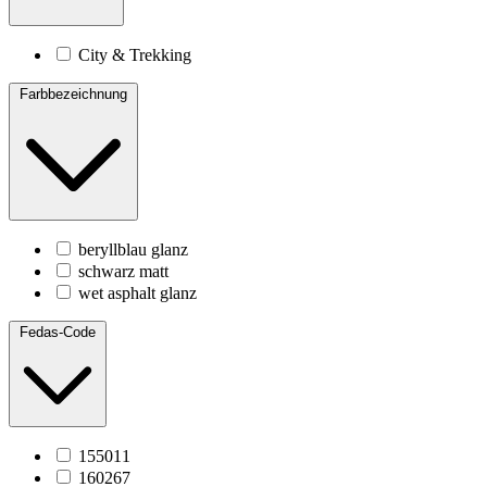
City & Trekking
Farbbezeichnung
beryllblau glanz
schwarz matt
wet asphalt glanz
Fedas-Code
155011
160267