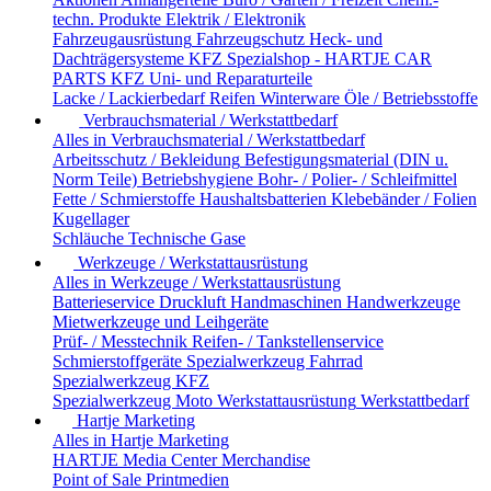
techn. Produkte
Elektrik / Elektronik
Fahrzeugausrüstung
Fahrzeugschutz
Heck- und
Dachträgersysteme
KFZ Spezialshop - HARTJE CAR
PARTS
KFZ Uni- und Reparaturteile
Lacke / Lackierbedarf
Reifen
Winterware
Öle / Betriebsstoffe
Verbrauchsmaterial / Werkstattbedarf
Alles in Verbrauchsmaterial / Werkstattbedarf
Arbeitsschutz / Bekleidung
Befestigungsmaterial (DIN u.
Norm Teile)
Betriebshygiene
Bohr- / Polier- / Schleifmittel
Fette / Schmierstoffe
Haushaltsbatterien
Klebebänder / Folien
Kugellager
Schläuche
Technische Gase
Werkzeuge / Werkstattausrüstung
Alles in Werkzeuge / Werkstattausrüstung
Batterieservice
Druckluft
Handmaschinen
Handwerkzeuge
Mietwerkzeuge und Leihgeräte
Prüf- / Messtechnik
Reifen- / Tankstellenservice
Schmierstoffgeräte
Spezialwerkzeug Fahrrad
Spezialwerkzeug KFZ
Spezialwerkzeug Moto
Werkstattausrüstung
Werkstattbedarf
Hartje Marketing
Alles in Hartje Marketing
HARTJE Media Center
Merchandise
Point of Sale
Printmedien