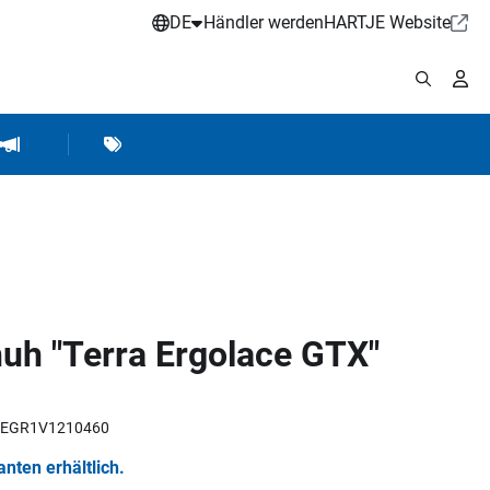
DE
Händler werden
HARTJE Website
stattbedarf
Werkstattausrüstung
Marken
Hartje Marketing
huh "Terra Ergolace GTX"
X2EGR1V1210460
ianten erhältlich.