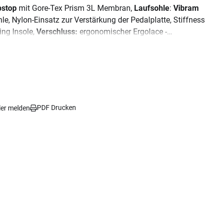
pstop
mit Gore-Tex Prism 3L Membran,
Laufsohle
:
Vibram
e, Nylon-Einsatz zur Verstärkung der Pedalplatte, Stiffness
ling Insole,
Verschluss:
ergonomischer Ergolace -
PDF Drucken
ler melden