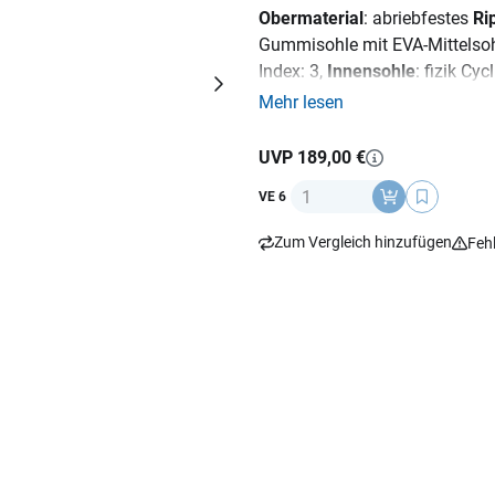
Obermaterial
: abriebfestes
Ri
Gummisohle mit EVA-Mittelsohl
Index: 3,
Innensohle
: fizik Cyc
Schnürverschluss
Mehr lesen
UVP 189,00 €
Anzahl
VE 6
Zum Vergleich hinzufügen
Feh