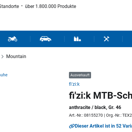
Standorte
über 1.800.000 Produkte
d Sport
Motorrad- und Rollerteile
Fahrzeugteile und Zubehör
Verbrauchsmaterial / Werk
Werkzeuge / 
Mountain
Ausverkauft
fi'zi:k
fi'zi:k MTB-Sc
anthracite / black, Gr. 46
Art.-Nr.: 08155270
Org.-Nr.: TE
Dieser Artikel ist in 52 Var