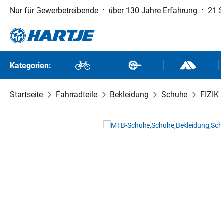
Nur für Gewerbetreibende
über 130 Jahre Erfahrung
21 
 Hauptinhalt springen
Zur Suche springen
Zur Hauptnavigation springen
Kategorien:
Fahrräder
Fahrradteile
Outdoor un
Startseite
Fahrradteile
Bekleidung
Schuhe
FIZIK
Bildergalerie überspringen