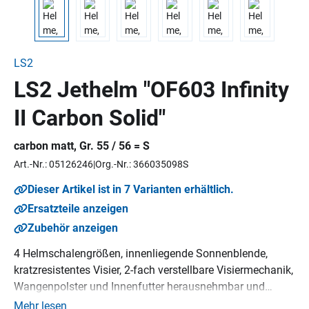
LS2
LS2 Jethelm "OF603 Infinity
II Carbon Solid"
carbon matt, Gr. 55 / 56 = S
Art.-Nr.: 05126246
Org.-Nr.: 366035098S
Dieser Artikel ist in 7 Varianten erhältlich.
Ersatzteile anzeigen
Zubehör anzeigen
4 Helmschalengrößen, innenliegende Sonnenblende,
kratzresistentes Visier, 2-fach verstellbare Visiermechanik,
Wangenpolster und Innenfutter herausnehmbar und
waschbar, Micrometric-Verschluss, Pinlock 70 MaxVison™
Mehr lesen