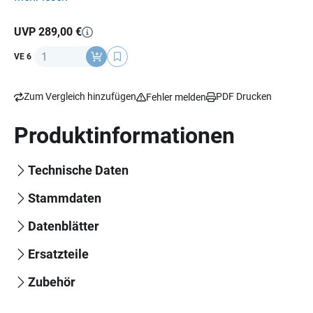
beiliegend, vorbereitet für Helmkommunikation, Material:
Carbon 6K, Gewicht: 1300 g (+/- 50 g),
ECE 22-06
Norm.
UVP 289,00 €
Anzahl
VE 6
Zum Vergleich hinzufügen
PDF Drucken
Fehler melden
Produktinformationen
Technische Daten
Stammdaten
Datenblätter
Ersatzteile
Zubehör