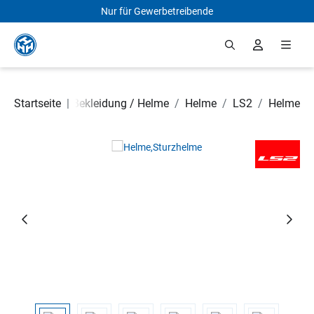
Nur für Gewerbetreibende
Zum Hauptinhalt springen
 Rollerteile
Startseite
/
|
Bekleidung / Helme
/
Helme
/
LS2
/
Helme
Bildergalerie überspringen