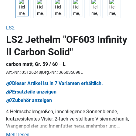
LS2
LS2 Jethelm "OF603 Infinity
II Carbon Solid"
carbon matt, Gr. 59 / 60 = L
Art.-Nr.: 05126248
Org.-Nr.: 366035098L
Dieser Artikel ist in 7 Varianten erhältlich.
Ersatzteile anzeigen
Zubehör anzeigen
4 Helmschalengrößen, innenliegende Sonnenblende,
kratzresistentes Visier, 2-fach verstellbare Visiermechanik,
Wangenpolster und Innenfutter herausnehmbar und
waschbar, Micrometric-Verschluss, Pinlock 70 MaxVison™
Mehr lesen