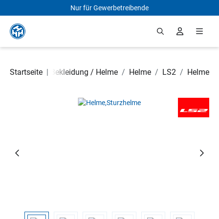
Nur für Gewerbetreibende
Zum Hauptinhalt springen
 Rollerteile
Startseite
/
|
Bekleidung / Helme
/
Helme
/
LS2
/
Helme
Bildergalerie überspringen