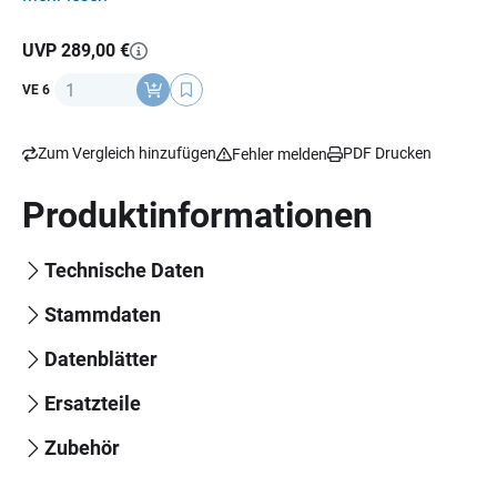
beiliegend, vorbereitet für Helmkommunikation, Material:
Carbon 6K, Gewicht: 1300 g (+/- 50 g),
ECE 22-06
Norm.
UVP 289,00 €
Anzahl
VE 6
Zum Vergleich hinzufügen
PDF Drucken
Fehler melden
Produktinformationen
Technische Daten
Stammdaten
Datenblätter
Ersatzteile
Zubehör