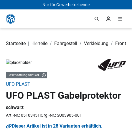
Nur für Gewerbetreibende
Zum Hauptinhalt springen
otorrad- und Rollerteile
Startseite
|
/
Fahrgestell
/
Verkleidung
/
Front
Bildergalerie überspringen
Beschaffungsartikel
UFO PLAST
UFO PLAST Gabelprotektor
schwarz
Art.-Nr.: 05103451
Org.-Nr.: SU03905-001
Dieser Artikel ist in 28 Varianten erhältlich.