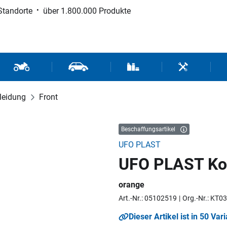
Standorte
über 1.800.000 Produkte
d Sport
Motorrad- und Rollerteile
Fahrzeugteile und Zubehör
Verbrauchsmaterial / Werk
Werkzeuge / 
leidung
Front
Beschaffungsartikel
UFO PLAST
UFO PLAST Kot
orange
Art.-Nr.: 05102519
Org.-Nr.: KT0
Dieser Artikel ist in 50 Var