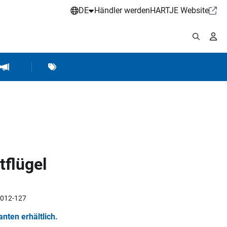
DE
Händler werden
HARTJE Website
stattbedarf
Werkstattausrüstung
Marken
Hartje Marketing
flügel
3012-127
ianten erhältlich.