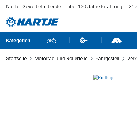
Nur für Gewerbetreibende
über 130 Jahre Erfahrung
21 
 Hauptinhalt springen
Zur Suche springen
Zur Hauptnavigation springen
Kategorien:
Fahrräder
Fahrradteile
Outdoor un
Startseite
Motorrad- und Rollerteile
Fahrgestell
Verk
Bildergalerie überspringen