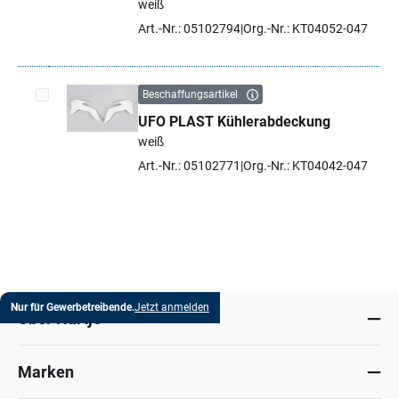
weiß
Art.-Nr.: 05102794
Org.-Nr.: KT04052-047
Beschaffungsartikel
UFO PLAST Kühlerabdeckung
Artikel auswählen
weiß
Art.-Nr.: 05102771
Org.-Nr.: KT04042-047
Nur für Gewerbetreibende.
Jetzt anmelden
Über Hartje
Marken