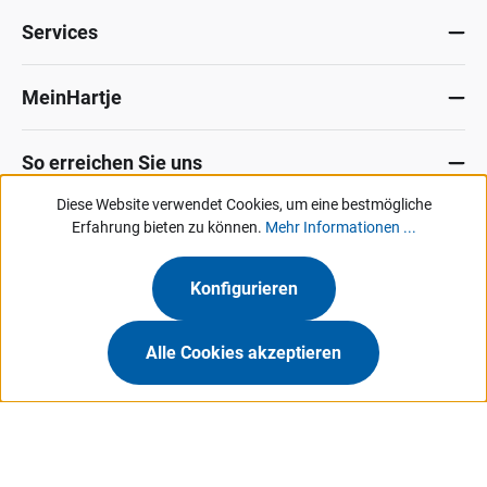
Services
MeinHartje
So erreichen Sie uns
Diese Website verwendet Cookies, um eine bestmögliche
Datenschutz
Erfahrung bieten zu können.
Impressum
Allg. Verkaufsbedingungen
Mehr Informationen ...
Kontakt
Hinweisgeber-Portal
Konfigurieren
Unsere Angebote & Services richten sich ausschließlich an Industrie, Handel,
Gewerbe und vergleichbare Institutionen.
Alle Cookies akzeptieren
Hermann Hartje KG • Deichstraße 120-122 • 27318 Hoya